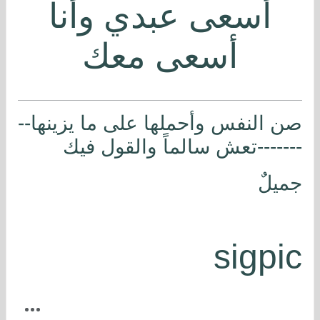
أسعى عبدي وأنا
أسعى معك
صن النفس وأحملها على ما يزينها--
-------تعش سالماً والقول فيك
جميلٌ
sigpic