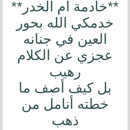
**خادمة ام الخدر**
خدمكي الله بحور
العين في جنانه
عجزي عن الكلام
رهيب
بل كيف أصف ما
خطته أنامل من
ذهب