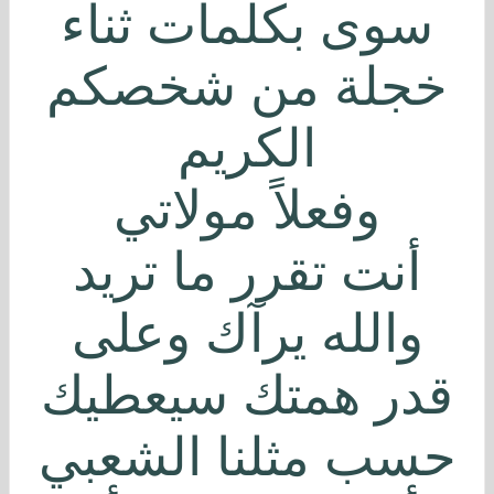
سوى بكلمات ثناء
خجلة من شخصكم
الكريم
وفعلاً مولاتي
أنت تقرر ما تريد
والله يرآك وعلى
قدر همتك سيعطيك
حسب مثلنا الشعبي