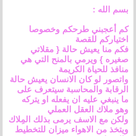
بسم الله :
كم أعجبني طرحكم وخصوصا
اختياركم للقصة
فكم منا يعيش حالة { مقلاتي
صغيره } ويرمي بالمنح التي هي
منافذ للحياة الكريمة
واتصور لو كان الانسان يعيش حالة
الرقابة والمحاسبة سيتعرف على
ما ينبغي عليه ان يفعله او يتركه
وهو ملاك العقل العملي
ولكن مع الاسف يرمى بذلك المِلاك
ويتخذ من الاهواء ميزان للتخطيط