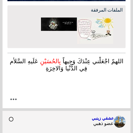
الملفات المرفقة
اللهمّ اجْعَلْني عِنْدَكَ وَجِيهاً
بِالحُسَيْنِ
عَلَيهِ السَّلأم
فِي الدُّنْيا وَالاخِرَةِ
عشقي زينبي
عضو ذهبي