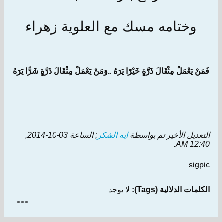
وختامه مسك مع العلوية زهراء
فَمَنْ يَعْمَلْ مِثْقَالَ ذَرَّةٍ خَيْرًا يَرَهُ ..وَمَنْ يَعْمَلْ مِثْقَالَ ذَرَّةٍ شَرًّا يَرَهُ
التعديل الأخير تم بواسطة
ايه الشكر
; الساعة
03-10-2014,
.
12:40 AM
sigpic
الكلمات الدلالية (Tags):
لا يوجد