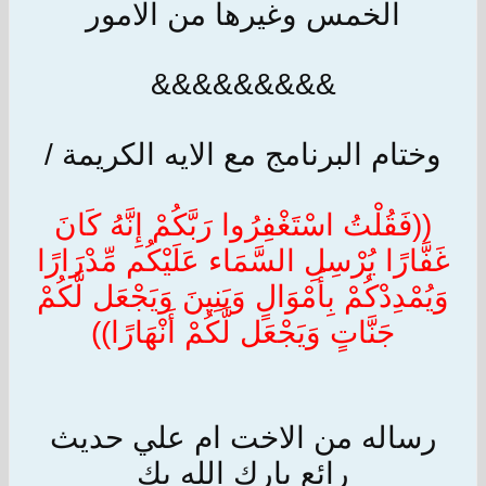
الخمس وغيرها من الامور
&&&&&&&&&
وختام البرنامج مع الايه الكريمة /
((فَقُلْتُ اسْتَغْفِرُوا رَبَّكُمْ إِنَّهُ كَانَ
غَفَّارًا يُرْسِلِ السَّمَاء عَلَيْكُم مِّدْرَارًا
وَيُمْدِدْكُمْ بِأَمْوَالٍ وَبَنِينَ وَيَجْعَل لَّكُمْ
جَنَّاتٍ وَيَجْعَل لَّكُمْ أَنْهَارًا))
رساله من الاخت ام علي حديث
رائع بارك الله بك