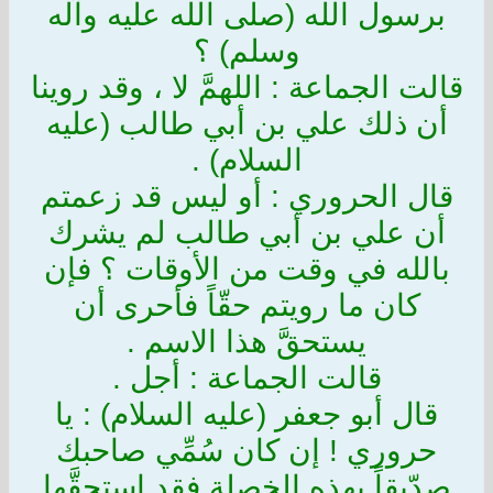
برسول الله (صلى الله عليه وآله
وسلم) ؟
قالت الجماعة : اللهمَّ لا ، وقد روينا
أن ذلك علي بن أبي طالب (عليه
السلام) .
قال الحروري : أو ليس قد زعمتم
أن علي بن أبي طالب لم يشرك
بالله في وقت من الأوقات ؟ فإن
كان ما رويتم حقّاً فأحرى أن
يستحقَّ هذا الاسم .
قالت الجماعة : أجل .
قال أبو جعفر (عليه السلام) : يا
حروري ! إن كان سُمِّي صاحبك
صدّيقاً بهذه الخصلة فقد استحقَّها