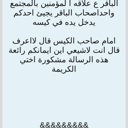
الباقر ع علاقه ا لمؤمنين بالمجتمع
واحداصحاب الباقر يجيئ احدكم
يدخل يده في كيسه
امام صاحب الكيس قال لااعرف
قال انت لاشيعي اين ايمانكم رائعة
هذه الرسالة مشكورة اختي
الكريمة
&&&&&&&&&