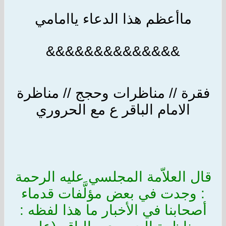
ماأعظم هذا الدعاء ياامامي
&&&&&&&&&&&&&&
فقرة // مناظرات وحجج // مناظرة
الامام الباقر ع مع الحروري
قال العلاّمة المجلسي عليه الرحمة
: وجدت في بعض مؤلَّفات قدماء
أصحابنا في الأخبار ما هذا لفظه :