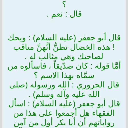
؟
قال : نعم .
قال أبو جعفر (عليه السلام) : ويحك
! هذه الخصال تظنُّ أنَّهنَّ مناقب
لصاحبك وهي مثالب له .
أمَّا قوله : كان صدّيقاً ، فاسألوه من
سمَّاه بهذا الاسم ؟
قال الحروري : الله ورسوله (صلى
الله عليه وآله وسلم) .
قال أبو جعفر (عليه السلام) : اسأل
الفقهاء هل أجمعوا على هذا من
رواياتهم أن أبا بكر أول من آمن