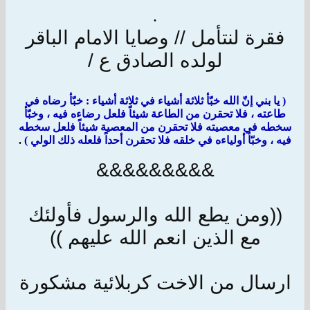
.
فقرة لنتأمل // وصايا الامام الباقر
لولده الصادق ع /
( يا بني إنّ الله خبّأ ثلاثة أشياء في ثلاثة أشياء : خبّأ رضاه في
طاعته ، فلا تحقرن من الطاعة شيئاً فلعل رضاءه فيه ، وخبّأ
سخطه في معصيته فلا تحقرن من المعصية شيئاً فلعل سخطه
فيه ، وخبّأ أولياءه في خلقه فلا تحقرن أحداً فلعله ذلك الولي )
.
&&&&&&&&&
((ومن يطع الله والرسول فأولئك
مع الذين انعم الله عليهم ))
ارسال من الاخت كربلائية مشكورة