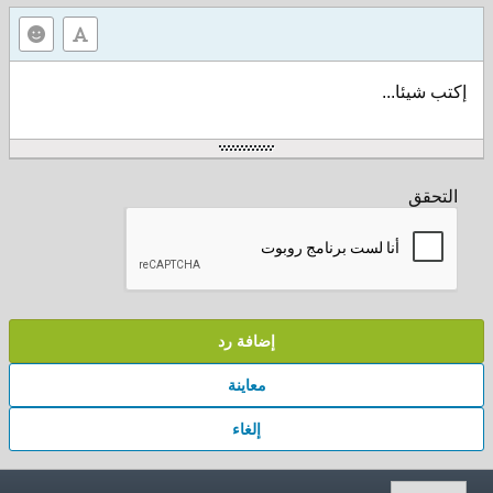
إكتب شيئا...
التحقق
إضافة رد
معاينة
إلغاء