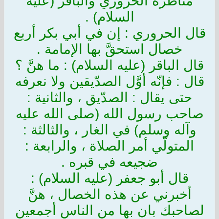
مناظرة الحروري والباقر (عليه
السلام) .
قال الحروري : إن في أبي بكر أربع
خصال استحقَّ بها الإمامة .
قال الباقر (عليه السلام) : ما هنَّ ؟
قال : فإنّه أوَّل الصدّيقين ولا نعرفه
حتى يقال : الصدّيق ، والثانية :
صاحب رسول الله (صلى الله عليه
وآله وسلم) في الغار ، والثالثة :
المتولّي أمر الصلاة ، والرابعة :
ضجيعه في قبره .
قال أبو جعفر (عليه السلام) :
أخبرني عن هذه الخصال ، هنَّ
لصاحبك بان بها من الناس أجمعين