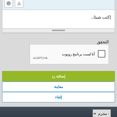
إكتب شيئا...
التحقق
إضافة رد
معاينة
إلغاء