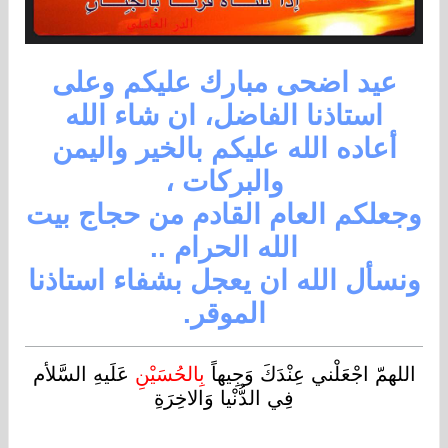
عيد اضحى مبارك عليكم وعلى
استاذنا الفاضل،
ان شاء الله
أعاده الله عليكم بالخير واليمن
والبركات ،
وجعلكم العام القادم من حجاج بيت
الله الحرام ..
ونسأل الله ان يعجل بشفاء استاذنا
الموقر.
اللهمّ اجْعَلْني عِنْدَكَ وَجِيهاً
بِالحُسَيْنِ
عَلَيهِ السَّلأم
فِي الدُّنْيا وَالاخِرَةِ