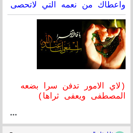
واعطاك من نعمه التي لاتحصى
(لاي الامور تدفن سرا بضعه
المصطفى ويعفى ثراها)