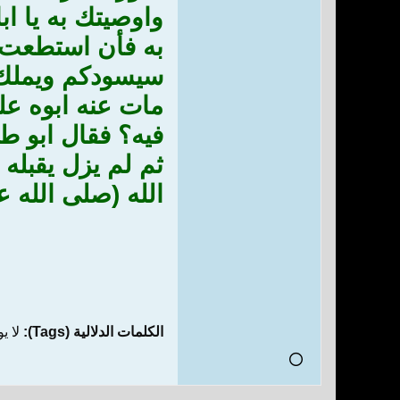
واوصيتك به يا ا
به فأن استطعت ا
سيسودكم ويملك م
مات عنه ابوه عل
فيه؟ فقال ابو ط
ثم لم يزل يقبله
الله (صلى الله ع
الكلمات الدلالية (Tags):
لا ي