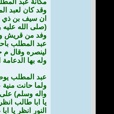
مكانة عبد المطل
وقد كان لعبد ال
ان سيف بن ذي يز
(صلى الله عليه و
وفد من قريش وع
عبد المطلب باح
لينصره وقال م جم
وله بها الدعامة ا
عبد المطلب يوص
ولما حانت منية
واله وسلم) على 
يا ابا طالب انظر
النور انظر يا ا