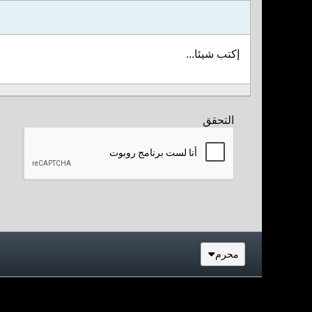
إكتب شيئا...
التحقق
محرم