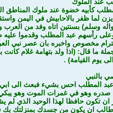
ب عند الملوك
مطلب كأبيه خضوة عند ملوك المناطق الم
ن لما ظفر بالاحابيش في اليمن واستقر
اله وسلم) بسنتين اتاه وفد من العرب وش
لى رأسهم عبد المطلب وقدموا عليه 
ترام مخصوص واخبره بان عصر نبي العر
لة ما قال: (اذا ولد بتهامة غلام كانت ب
لى يوم القيامة) .
ي بالنبي
 عبد المطلب احس بشيء فبعث الى ابي 
صدره وهو في غمرات الموت وهو يبكي و
 ان تكون حافظا لهذا الوحيد الذي لم يش
با طالب ان يكون من جسدك بمنزلتك بك ف