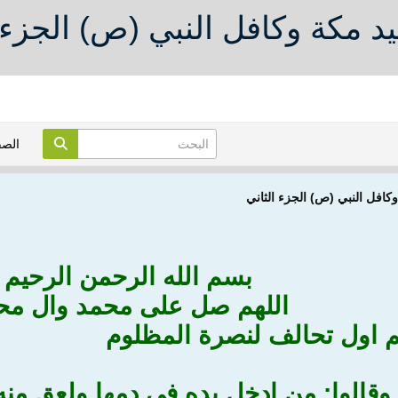
 مكة وكافل النبي (ص) الجزء ا
الص
افل النبي (ص) الجزء الثاني
بسم الله الرحمن الرحيم
اللهم صل على محمد وال مح
م اول تحالف لنصرة المظلوم
قالوا: من ادخل يده في دمها ولعق منه ف