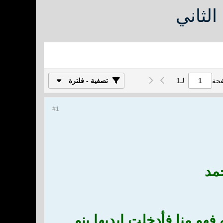
لثاني
فحة
لـ
1
تصفية - فلترة
#1
مد
هو منا فأدخلت ايديها بنو