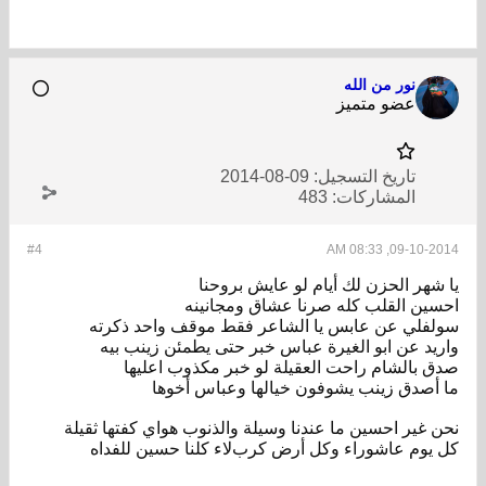
نور من الله
عضو متميز
تاريخ التسجيل:
09-08-2014
المشاركات:
483
#4
09-10-2014, 08:33 AM
يا شهر الحزن لك أيام لو عايش بروحنا
احسين القلب كله صرنا عشاق ومجانينه
سولفلي عن عابس يا الشاعر فقط موقف واحد ذكرته
واريد عن ابو الغيرة عباس خبر حتى يطمئن زينب بيه
صدق بالشام راحت العقيلة لو خبر مكذوب اعليها
ما أصدق زينب يشوفون خيالها وعباس أخوها
نحن غير احسين ما عندنا وسيلة والذنوب هواي كفتها ثقيلة
كل يوم عاشوراء وكل أرض كربﻻء كلنا حسين للفداه