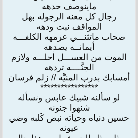
ماينوصف حدهه
رجال كل معنه الرجوله بهل
المواقف نبت ودهه
صحاب ماتثنـــي عزمهه الكلفـــه
أيمانــه يصدهه
الموت من العســـل أحلـــه ولازم
الجنَّــــه تردهه
أمسابك بدرب المنيَّه // زلم فرسان
*****************
لو سألنه شبيك عابس ونسأله
شنهوا جنونه
حسين دنياه وحياته نبض كَلبه وضي
عيونه