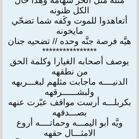
مثله مثل الحر شهامه وهذا حال
الكل ظنونه
أتعاهدوا للموت وكَفه شما تضحّي
مايخونه
هيَّه فرصة جنَّه وحده // تضحيه جنان
****************
يوصف أصحابه الغيارا وكلمة الحق
من نطقهه
الدنيــــه ماجابت مثلهم لبغـــربهه
ولبشــــــرقهه
بكربلـــه أرست مواقف عبّرت عنهه
بصـــدقهه
ويَّه أبو اليمـــه وحماتــــه أروع
الامثـــال حقهه