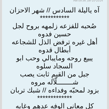
08-10-2014, 09:56 AM
آه ياليلة السادس // شهر الاحزان
***********
صُحبه للفزعه زلمهه بروح لجل
حسين فدوه
أهل غيره ترفض الذل للشجاعه
أبطال قدوه
يبيع روحه ومايبالي وحب ابو
السجاد سلوه
جبل من القيم ثابت يصب
شــــــــلّآله مروه
بزود لمحبّه وفداءه // شبك تربان
*************
كل معاني الوفه عدهم وغايه