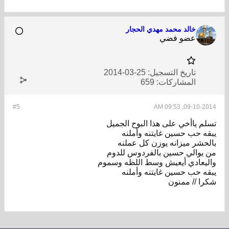
خالد محمد مهدي الحجار
عضو فضي
تاريخ التسجيل:
25-03-2014
المشاركات:
659
#5
09-10-2014, 09:53 AM
تسلم ياأخي على هذا البوح الجميل
يبقه حب حسين غايتنه وأملنه
بالحشر ميزانه يوزن كل عملنه
من يوالي حسين بالفردوس للدوم
واليعادي أيعيش وسط اللظه وسموم
يبقه حب حسين غايتنه وأملنه
شكرا // ممنون