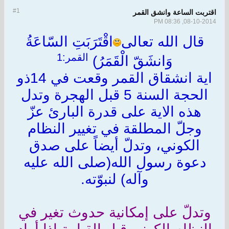
#1
اقتربت الساعة وانشق القمر
08-10-2014, 08:36 PM
قال الله تعالى
اقْتَرَبَتِ السّاعَةُ
القمر:1
وَانشَقّ الْقَمَرُ)
اية انشقاق القمر وقعت في 14ذو
الحجة السنة 5 قبل الهجرة وتدل
هذه الاية على قدرة البارئ عزّ
وجلّ المطلقة في تغيير النظام
الكوني، وتدلّ أيضاً على صدق
دعوة رسول الله(صلى الله عليه
وآله) لنبوّته.
وتدلّ على إمكانية حدوث تغير في