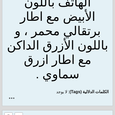
الهاتف باللون
الأبيض مع اطار
رتقالي محمر ، و
لون الأزرق الداكن
مع اطار ازرق
سماوي .
لالية (Tags):
لا يوجد