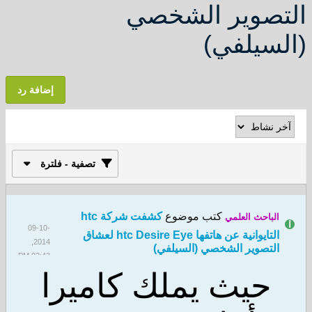
وير الشخصي
لفي)
إضافة رد
تصفية - فلترة
كتب موضوع
كشفت شركة htc
ث العلمي
09-10-
التايوانية عن هاتفها htc Desire Eye لعشاق
2014,
وير الشخصي (السيلفي)
02:43 PM
يث يملك كاميرا