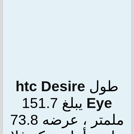
ول
htc Desire
Ey
يبلغ 151.7
ملمتر ، عرضه 73.8