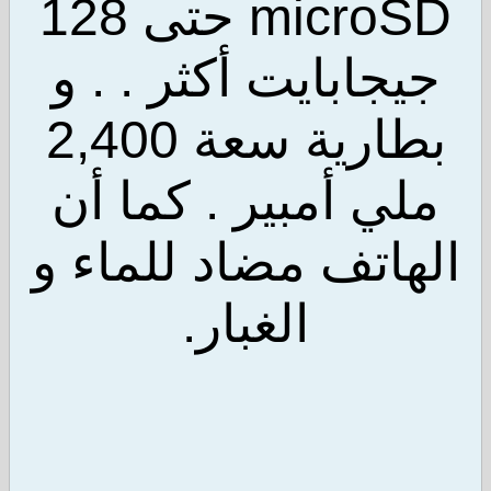
microSD حتى 128
جابايت أكثر . . و
بطارية سعة 2,400
ي أمبير . كما أن
اتف مضاد للماء و
الغبار.