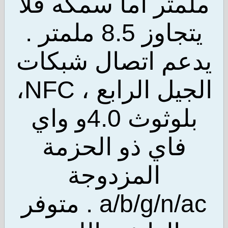
متر أما سمكه فلا
يتجاوز 8.5 ملمتر .
عم اتصال شبكات
الجيل الرابع ، NFC،
بلوثوث 4.0و واي
فاي ذو الحزمة
المزدوجة
a/b/g/n/ac . متوفر