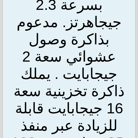
بسرعة 2.3
يجاهرتز. مدعوم
بذاكرة وصول
عشوائي سعة 2
يجابايت . يملك
كرة تخزينية سعة
16 جيجابايت قابلة
لزيادة عبر منفذ