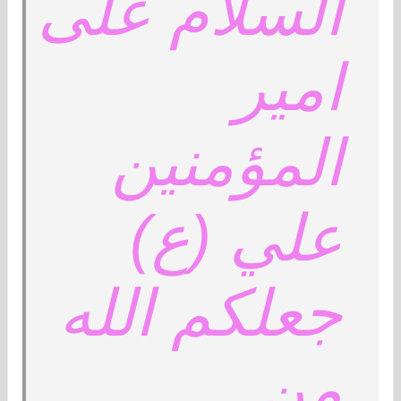
السلام على
امير
المؤمنين
علي (ع)
جعلكم الله
من