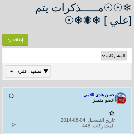
❄☉☉مـــــذكرات يتم
[علي ] ❄✺❄☉
إضافة رد
تصفية - فلترة
حسن هادي اللامي
عضو متميز
تاريخ التسجيل:
04-08-2014
المشاركات:
448