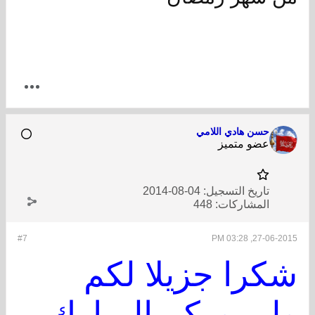
حسن هادي اللامي
عضو متميز
تاريخ التسجيل:
04-08-2014
المشاركات:
448
#7
27-06-2015, 03:28 PM
شكرا جزيلا لكم
ولمروركم المبارك