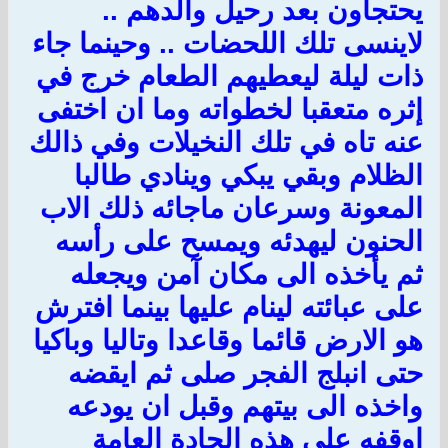
يحتجاون بعد رحيل والدهم ..
لاينسى تلك اللحضات .. وحينما جاء
ذات ليلة ليعطيهم الطعام خرج في
إثره متعقبا لخطواته وما ان اختفى
عنه تاه في تلك النخيلات وفي ذالك
الظلام وبقي يبكي وينادي طالبا
المعونة وسرعان ماجائه ذلك الاب
الحنون ليهدئه ويمسح على رأسه
ثم يأخذه الى مكان آمن ويجعله
على عبائته لينام عليها بينما افترش
هو الارض قائما وقاعدا وتاليا وباكيا
حتى انبلج الفجر صلى ثم ايقضه
واخذه الى بيتهم وقبل ان يودعه
اوقفه على هذه الجادة العامة