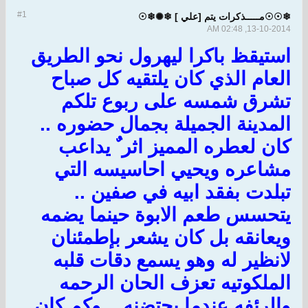
#1
❄☉☉مـــــذكرات يتم [علي ] ❄✺❄☉
13-10-2014, 02:48 AM
استيقظ باكرا ليهرول نحو الطريق
العام الذي كان يلتقيه كل صباح
تشرق شمسه على ربوع تلكم
المدينة الجميلة بجمال حضوره ..
كان لعطره المميز اثر ٌ يداعب
مشاعره ويحيي احاسيسه التي
تبلدت بفقد ابيه في صفين ..
يتحسس طعم الابوة حينما يضمه
ويعانقه بل كان يشعر بإطمئنان
لانظير له وهو يسمع دقات قلبه
الملكوتيه تعزف الحان الرحمه
والرئفه عندما يحتضنه .. وكم كان