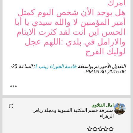
أمرك
هل يوجد الأن شخص اليوم كمثل
أمير المؤمنين لا والله سيدي يا أبا
الحسن اين أنت لقد كثرت الايتام
والارامل في بلدي :اللهم عجل
لوليك الفرج
التعديل الأخير تم بواسطة
خادمة الحوراء زينب 1
; الساعة
25-
.
06-2015, 03:30 PM
امال الفتلاوي
مشرفة قسم المكتبة النسوية ومجلة رياض
الزهراء