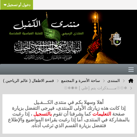
دخول أو تسجيل
المنتدى
ساحة الأسرة و المجتمع
قسم الاطفال ( عالم الرياحين )
❄☉☉مـــــذكرات يتم [علي ] ❄✺❄☉
أهلا وسهلا بكم في منتدى الكـــفـيل
إذا كانت هذه زيارتك الأولى للمنتدى، فيرجى التفضل بزيارة
صفحة
التعليمات
كما يشرفنا أن تقوم
بالتسجيل
، إذا رغبت
بالمشاركة في المنتدى، أما إذا رغبت بقراءة المواضيع والإطلاع
فتفضل بزيارة القسم الذي ترغب أدناه.