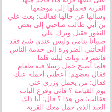
القربة فحملها إلى موضعها
وسألها عن حالها فقالت: بعث علي
بن أبي طالب صاحبي إلى بعض
الثغور فقتل وترك علي
صبيانا يتامى وليس عندي شئ فقد
ألجأتني الضرورة إلى خدمة الناس
فانصرف وبات ليلته قلقا
فلما أصبح حمل زنبيلا فيه طعام
فقال بعضهم: أعطني أحمله عنك
فقال: من يحمل وزري عني
يوم القيامة ؟ فأتى وقرع الباب
فقالت: من هذا ؟ قال: أنا ذلك
العبد الذي حمل معك القربة