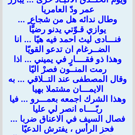
عمر ودّ العامريا
وطال ندائه هل من شجاعِ ٍ ...
يوازي قـوّتي يدنو رضيّا
فنـــادى ليث احمد فيه هيّا ... انا
الضــرغام ان تدعو القويّا
وهذا ذو فقــــارٍ في يميني ... اذا
رمت المنــون فصرْ اليّا
وقال المصطفى عند التــلاقي ... به
الايمـــان مشتملا بهيا
وهذا الشرك اجمعه بعمـــرو ... فيا
ربّــــاه انصر لي عليا
فصال السيف في الاعناق ضربا ...
فحز الرأس ، يفترش الدعيّا