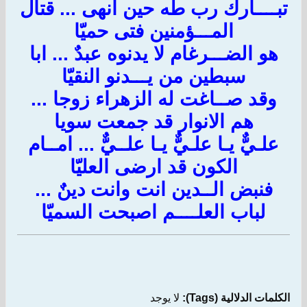
تبــــارك رب طه حين انهى ... قتال
المـــؤمنين فتى حميّا
هو الضـــرغام لا يدنوه عبدٌ ... ابا
سبطين من يـــدنو النقيّا
وقد صــاغت له الزهراء زوجا ...
هم الانوار قد جمعت سويا
علـيٌّ يـا علـيٌّ يـا علــيٌّ ... امــام
الكون قد ارضى العليّا
فنبض الــدين انت وانت دينٌ ...
لباب العلــــم اصبحت السميّا
الكلمات الدلالية (Tags):
لا يوجد