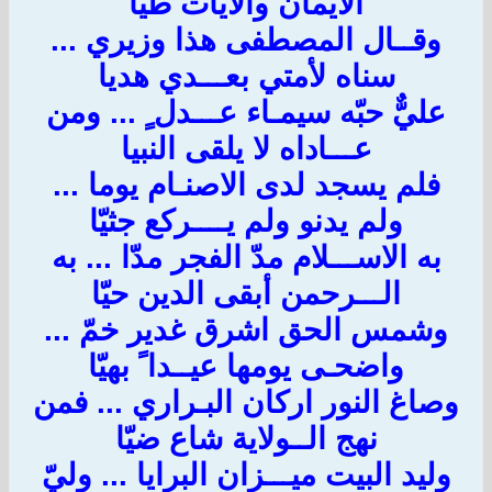
الايمان والآيات طيا
وقــال المصطفى هذا وزيري ...
سناه لأمتي بعـــدي هديا
عليٌّ حبّه سيمـاء عـــدل ٍ ... ومن
عـــاداه لا يلقى النبيا
فلم يسجد لدى الاصنـام يوما ...
ولم يدنو ولم يــــركع جثيّا
به الاســـلام مدّ الفجر مدّا ... به
الـــرحمن أبقى الدين حيّا
وشمس الحق اشرق غدير خمّ ...
واضحـى يومها عيــدا ً بهيّا
وصاغ النور اركان البـراري ... فمن
نهج الــولاية شاع ضيّا
وليد البيت ميـــزان البرايا ... وليّ