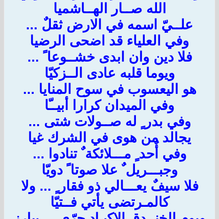
الله صــار الهــاشميا
علــيّ اسمه في الارض ثقلٌ ...
وفي العلياء قد اضحى الرضيا
فلا دين وان ابدى خشــوعا ً ...
ويوما قلبه عادى الــزكيّا
هو اليعسوب في سوح المنايا ...
وفي الميدان كرارا أبيــّا
وفي بدر ٍ له صــولات شتى ...
يجالد من هوى في الشرك غيا
وفي أٌحد ٍ مـــلائكة ٌ تنادوا ...
وجبـــريل ٌ علا صوتا ً دويّا
فلا سيفٌ يعـــالي ذو فقار ٍ ... ولا
كالمـرتضى يأتي فــتيّا
ويوم الخنــدق الاكبـاد حرّى ... يبارز