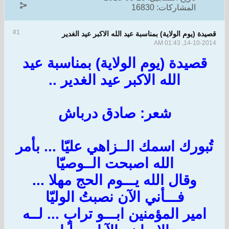
المشاركات:
16830
#1
قصيدة (يوم الولاية) بمناسبة عيد الله الاكبر عيد الغدير
14-10-2014, 01:43 AM
قصيدة (يوم الولاية) بمناسبة عيد
الله الاكبر عيد الغدير ..
شعر: صادق درباش
تُبورك اسمك الــزاهي عليّا ... بأمر
الله اصبحت الــوصيّا
وقال الله يـــوم الحج مهلا ...
فـــأني الآن نصبتُ الوليّا
امير المؤمنين ابـــو ترابٍ ... لــه