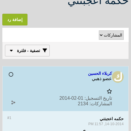
حكمه اعجبتني
إضافة رد
تصفية - فلترة
كربلاء الحسين
عضو ذهبي
تاريخ التسجيل:
01-02-2014
المشاركات:
2134
#1
حكمه اعجبتني
14-10-2014, 11:57 PM