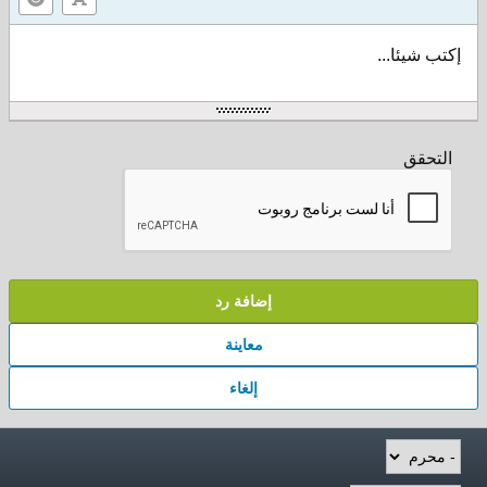
إكتب شيئا...
التحقق
إضافة رد
معاينة
إلغاء