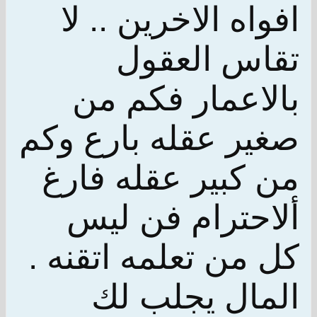
افواه الاخرين .. لا
تقاس العقول
بالاعمار فكم من
صغير عقله بارع وكم
من كبير عقله فارغ
ألاحترام فن ليس
كل من تعلمه اتقنه .
المال يجلب لك