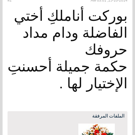
#2
15-10-2014, 03:01 AM
بوركت أناملكِ أختي
الفاضلة ودام مداد
حروفك
حكمة جميلة أحسنتِ
الإختيار لها .
الملفات المرفقة