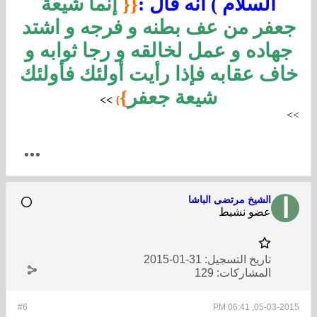
السلام ) أنه قال :
{{
إنما شيعة
جعفر من عف بطنه و فرجه و اشتد
جهاده و عمل لخالقه و رجا ثوابه و
خاف عقابه فإذا رأيت أولئك فأولئك
شيعة جعفر
}
>
>
}
>
>
الشيخ مرتضى الباشا
عضو نشيط
تاريخ التسجيل:
31-01-2015
المشاركات:
129
#6
05-03-2015, 06:41 PM