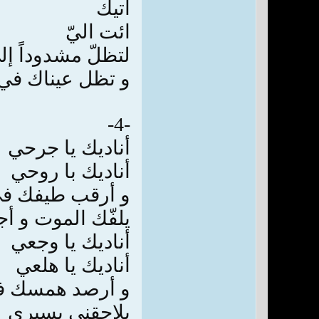
آتيك
ائت اليّ
لتظلّ مشدوداً إل
و تظل عيناك في 
-4-
أناديك يا جرحي
أناديك با روحي
و أرقب طيفك في
يلفّك الموت و أج
أناديك يا وجعي
أناديك يا هلعي
و أرصد همسك ف
يلاحقني بسيري