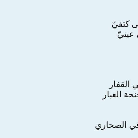
ى كتفيّ
عينيّ
 القفار
نحة الغبار
ي الصحاري