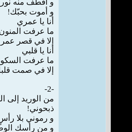
و أقطف منه نور
و أموت بحبّك!
أنا يا عمري
ما عرفت المنون
إلا في قصر عمر
أنا يا قلبي
ما عرفت السكو
إلا في صمت قلب
-2-
من الوريد إلى ال
ذبحوني!
و رموني بلا رأسٍ
و من رأسك الوضّ