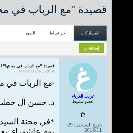
قصيدة "مع الرباب في مح
المشاركات
آخر نشاط
الصور
إضافة رد
قصيدة "مع الرباب في محنتها" 
03-11-2014, 10:33 AM
مع الرباب في مح
"
غريب الغرباء
د. حسن آل حطيط
عضو نشيط
*في محنة السيدة
تاريخ التسجيل:
29-
يوم عاشوراء, بعد
11-2012