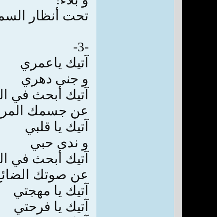
تحت أنظار السم
-3-
آتيك ياعمري
و جنى دهري
آتيك أبحث في ال
عن جسمك المرمّ
آتيك يا قلبي
و ندى حبي
آتيك أبحث في ال
عن صوتك الضائع
آتيك يا مهجتي
آتيك يا فرحتي