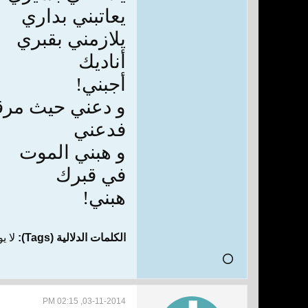
يعاتبني بداري
يلازمني بقبري
أناديك
أجبني!
و دعني حيث مر
فدعني
و هبني الموت
في قبرك
هبني!
الكلمات الدلالية (Tags):
لا ي
03-11-2014, 02:15 PM