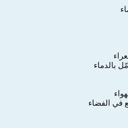
اء
عراء
ل بالدماء
هواء
 في الفضاء