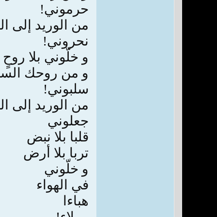
حرموني!
من الوريد إلى ال
نحروني!
و خلّوني بلا روحٍ
و من روحك السم
سلبوني!
من الوريد إلى ال
جعلوني
قلبا بلا نبض
تربا بلا أرض
و خلّوني
في الهواء
هباءا
و بلاء!