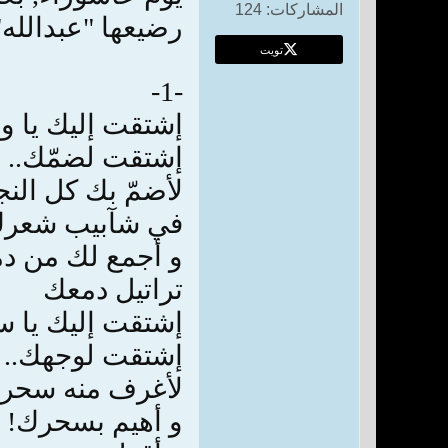
المشاركات:
124
رضيعها "عبدالله" 
تويت
-1-
إشتقت إليك يا و
إشتقت لضمّك..
لأضمّ بك كل الن
في شآبيب شعرك
و أجمع لك من دم
تراتيل دمعك
إشتقت إليك يا 
إشتقت لوجهك..
لأغرف منه سحر 
و أهيم بسحرك!