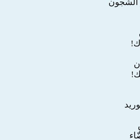
 الشجون
ك!
ن
ك!
وريد
اء