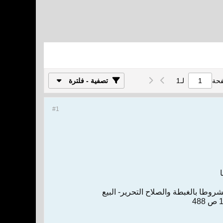
فحة
لـ
1
تصفية - فلترة
#1
ا
روطا بالغبطة والصلاح‌ التحرير‌-‌ البيع‌