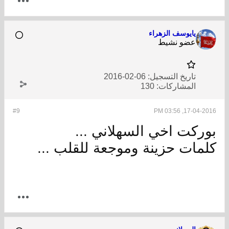
يايوسف الزهراء
عضو نشيط
تاريخ التسجيل:
06-02-2016
المشاركات:
130
#9
17-04-2016, 03:56 PM
بوركت اخي السهلاني ...
كلمات حزينة وموجعة للقلب ...