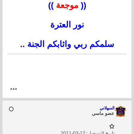
((
موجعة
))
نور العترة
سلمكم ربي واثابكم الجنة ..
السهلاني
عضو ماسي
تاريخ التسجيل:
12-03-2011