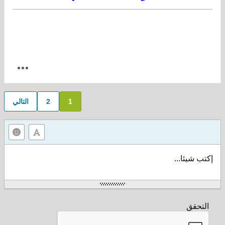
1
2
التالي
إكتب شيئا...
التحقق