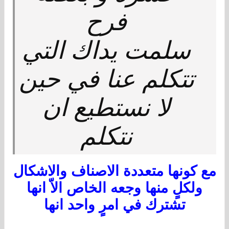
فرح
سلمت يداك التي
تتكلم عنا في حين
لا نستطيع ان
نتكلم
مع كونها متعددة الاصناف والاشكال
ولكلٍ منها وجعه الخاص الاّ انها
تشترك في امرٍ واحد انها