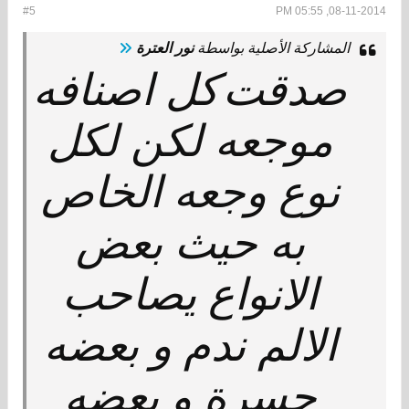
#5
08-11-2014, 05:55 PM
المشاركة الأصلية بواسطة
نور العترة
صدقت
كل اصنافه
موجعه لكن لكل
نوع وجعه الخاص
به حيث بعض
الانواع يصاحب
الالم ندم و بعضه
حسرة و بعضه