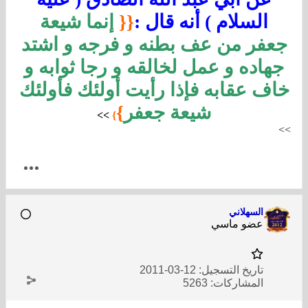
السلام ) أنه قال :
{{
إنما شيعة
جعفر من عف بطنه و فرجه و اشتد
جهاده و عمل لخالقه و رجا ثوابه و
خاف عقابه فإذا رأيت أولئك فأولئك
شيعة جعفر
}
>
>
}
>
>
السهلاني
عضو ماسي
تاريخ التسجيل:
12-03-2011
المشاركات:
5263