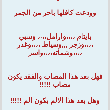
وودعت كافلها باحر من الجمر
بايتام ،،،،وارامل،،،، وسبي
،،،،وزجر ,,,وسياط ،،،،وغدر
،،،،وشماته،،،،واسر
فهل بعد هذا المصاب والفقد يكون
مصاب !!!!!
وهل بعد هذا الالم يكون الم !!!!!