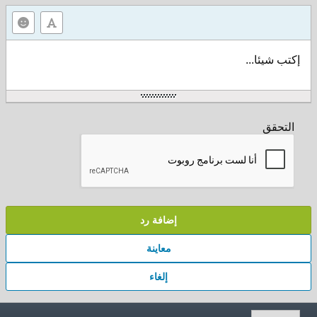
إكتب شيئا...
التحقق
إضافة رد
معاينة
إلغاء