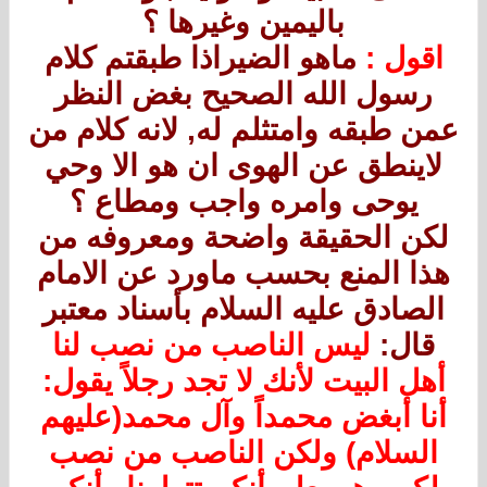
باليمين وغيرها ؟
اقول :
ماهو الضيراذا طبقتم كلام
رسول الله الصحيح بغض النظر
عمن طبقه وامتثلم له, لانه كلام من
لاينطق عن الهوى ان هو الا وحي
يوحى وامره واجب ومطاع ؟
لكن الحقيقة واضحة ومعروفه من
هذا المنع بحسب ماورد عن الامام
الصادق عليه السلام بأسناد معتبر
قال:
ليس الناصب من نصب لنا
أهل البيت لأنك لا تجد رجلاً يقول:
أنا أبغض محمداً وآل محمد(عليهم
السلام) ولكن الناصب من نصب