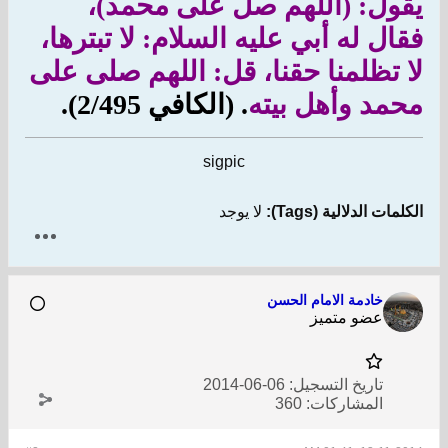
يقول: (اللهم صل على محمد)،
فقال له أبي عليه السلام: لا تبترها،
لا تظلمنا حقنا، قل: اللهم صلى على
محمد وأهل بيته
. (الكافي 2/495).
sigpic
الكلمات الدلالية (Tags):
لا يوجد
خادمة الامام الحسن
عضو متميز
تاريخ التسجيل:
06-06-2014
المشاركات:
360