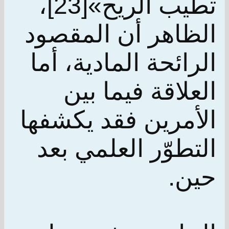
تطيب الريح»[23]،
الظاهر أن المقصود
الرائحة المادية، أما
العلاقة فيما بين
الأمرين فقد يكشفها
التطوّر العلمي بعد
حين.