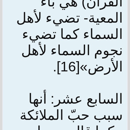
القرآن) هي باء
المعية- تضيء لأهل
السماء كما تضيء
نجوم السماء لأهل
الأرض»[16].
السابع عشر: أنها
سبب حبّ الملائكة