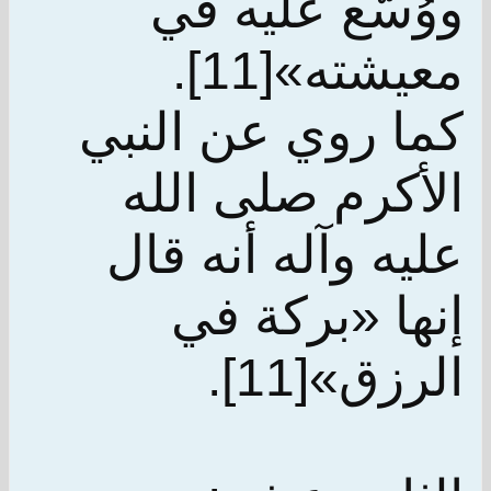
ووُسّع عليه في
معيشته»[11].
كما روي عن النبي
الأكرم صلى الله
عليه وآله أنه قال
إنها «بركة في
الرزق»[11].