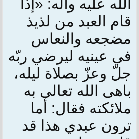
الله عليه وآله: «إذا
قام العبد من لذيذ
مضجعه والنعاس
في عينيه ليرضي ربّه
جلّ وعزّ بصلاة ليله،
باهى الله تعالى به
ملائكته فقال: أما
ترون عبدي هذا قد