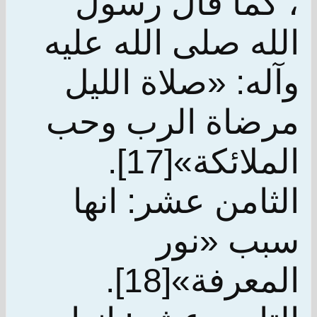
، كما قال رسول
الله صلى الله عليه
وآله: «صلاة الليل
مرضاة الرب وحب
الملائكة»[17].
الثامن عشر: انها
سبب «نور
المعرفة»[18].