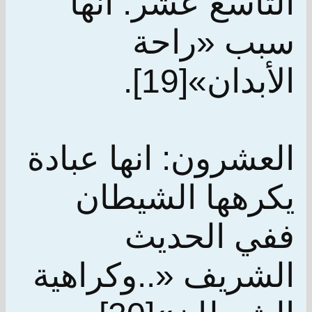
التاسع عشر: انها
سبب «راحة
الأبدان»[19].
العشرون: انها عبادة
يكرهها الشيطان
ففي الحديث
الشريف «..وكراهية