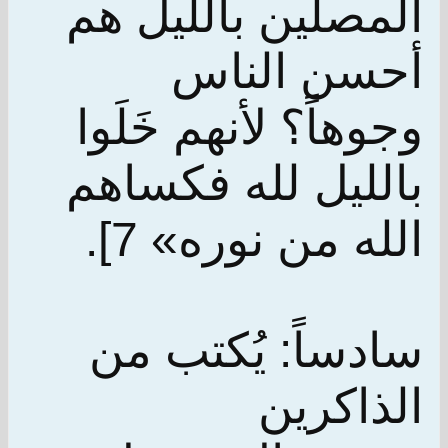
المصلّين بالليل هم
أحسن الناس
وجوهاً؟ لأنهم خَلَوا
بالليل لله فكساهم
الله من نوره» 7].
سادساً: يُكتب من
الذاكرين