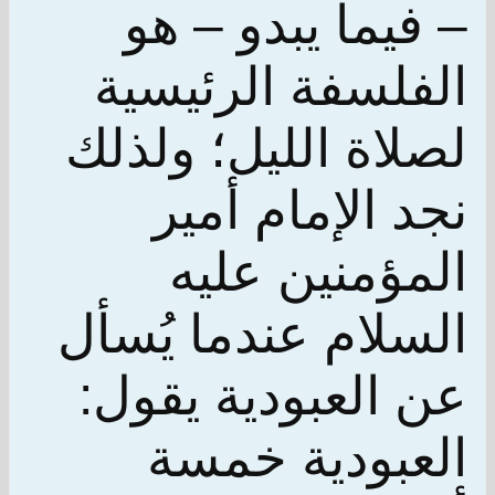
– فيما يبدو – هو
الفلسفة الرئيسية
لصلاة الليل؛ ولذلك
نجد الإمام أمير
المؤمنين عليه
السلام عندما يُسأل
عن العبودية يقول:
العبودية خمسة