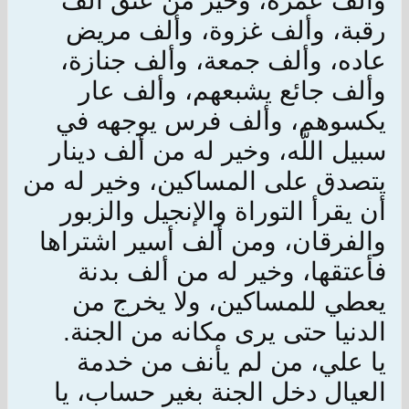
وألف عمرة، وخير من عتق ألف
رقبة، وألف غزوة، وألف مريض
عاده، وألف جمعة، وألف جنازة،
وألف جائع يشبعهم، وألف عار
يكسوهم، وألف فرس يوجهه في
سبيل اللَّه، وخير له من ألف دينار
يتصدق على المساكين، وخير له من
أن يقرأ التوراة والإنجيل والزبور
والفرقان، ومن ألف أسير اشتراها
فأعتقها، وخير له من ألف بدنة
يعطي للمساكين، ولا يخرج من
الدنيا حتى يرى مكانه من الجنة.
يا علي، من لم يأنف من خدمة
العيال دخل الجنة بغير حساب، يا