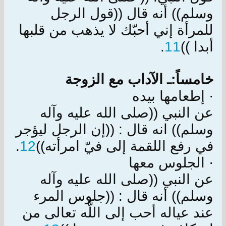
وسلم)) أنه قال ((قول الرجل
للمرأة إني أحبّك لا يذهب من قلبها
أبدا ))
11
.
خامساً:ـ الآداب مع الزوجة
· إطعامها بيده
عن النبي ((صلى الله عليه وآله
وسلم)) انه قال : ((إن الرجل ليؤجر
في رفع اللقمة إلى فيّ امرأته))
12
.
· الجلوس معها
عن النبي ((صلى الله عليه وآله
وسلم)) أنه قال : ((جلوس المرء
عند عياله أحب إلى اللَّه تعالى من