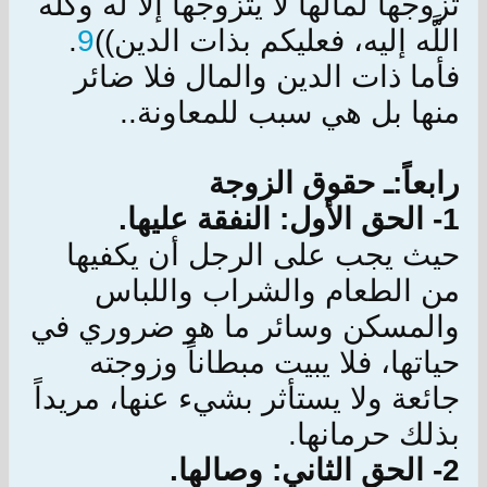
تزوجها لمالها لا يتزوجها إلا له وكله
اللَّه إليه، فعليكم بذات الدين))
9
.
فأما ذات الدين والمال فلا ضائر
منها بل هي سبب للمعاونة..
رابعاً:ـ حقوق الزوجة
1- الحق الأول: النفقة عليها.
حيث يجب على الرجل أن يكفيها
من الطعام والشراب واللباس
والمسكن وسائر ما هو ضروري في
حياتها، فلا يبيت مبطاناً وزوجته
جائعة ولا يستأثر بشي‏ء عنها، مريداً
بذلك حرمانها.
2- الحق الثاني: وصالها.