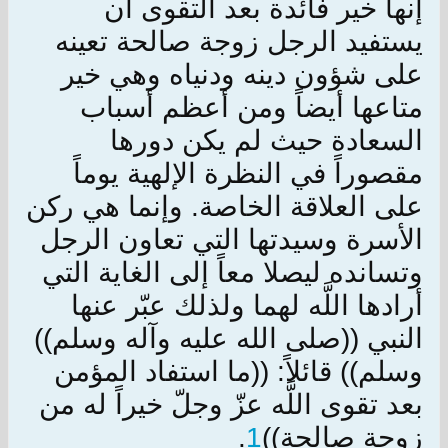
إنها خير فائدة بعد التقوى أن
يستفيد الرجل زوجة صالحة تعينه
على شؤون دينه ودنياه وهي خير
متاعها أيضاً ومن أعظم أسباب
السعادة حيث لم يكن دورها
مقصوراً في النظرة الإلهية يوماً
على العلاقة الخاصة. وإنما هي ركن
الأسرة وسيدتها التي تعاون الرجل
وتسانده ليصلا معاً إلى الغاية التي
أرادها اللَّه لهما ولذلك عبّر عنها
النبي ((صلى الله عليه وآله وسلم))
وسلم)) قائلاً: ((ما استفاد المؤمن
بعد تقوى اللَّه عزّ وجلّ خيراً له من
زوجة صالحة))
1
.