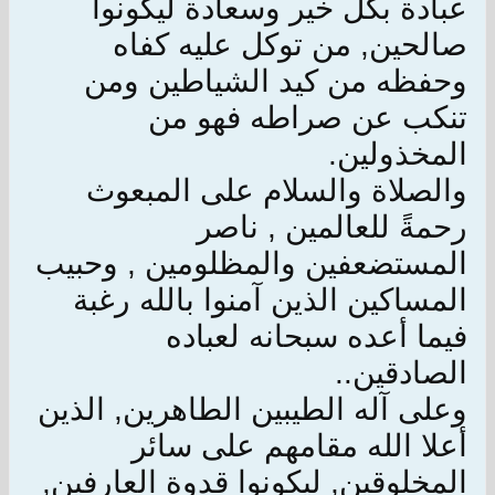
عبادة بكل خير وسعادة ليكونوا
صالحين, من توكل عليه كفاه
وحفظه من كيد الشياطين ومن
تنكب عن صراطه فهو من
المخذولين.
والصلاة والسلام على المبعوث
رحمةً للعالمين , ناصر
المستضعفين والمظلومين , وحبيب
المساكين الذين آمنوا بالله رغبة
فيما أعده سبحانه لعباده
الصادقين..
وعلى آله الطيبين الطاهرين, الذين
أعلا الله مقامهم على سائر
المخلوقين, ليكونوا قدوة العارفين,