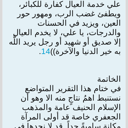
علي خدمة العيال كفارة للكبائر،
ويطفئ‏ غضب الرب، ومهور حور
العين، ويزيد في الحسنات
والدرجات، يا علي، لا يخدم العيال
إلا صديق أو شهيد أو رجل يريد اللَّه
به خير الدنيا والآخرة))
14
.
الخاتمة
في ختام هذا التقرير المتواضع
نستنبط اهمُ نتاجٍ منه الا وهو أن
الإسلام الحنيف عامة والمذهب
الجعفري خاصة قد أولى المرآة
مكانة ساميةً جداً, قد لا نجدها في