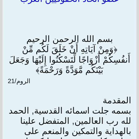
بسم الله الرحمن الرحيم
﴿وَمِنْ آيَاتِهِ أَنْ خَلَقَ لَكُم مِّنْ
أَنفُسِكُمْ أَزْوَاجًا لِّتَسْكُنُوا إِلَيْهَا وَجَعَلَ
بَيْنَكُم مَّوَدَّةً وَرَحْمَةً﴾
الروم/21
المقدمة
بسمه جلت اسمائه القدسية, الحمد
لله رب العالمين, المتفضل علينا
بالهداية والتمكين والمنعم على