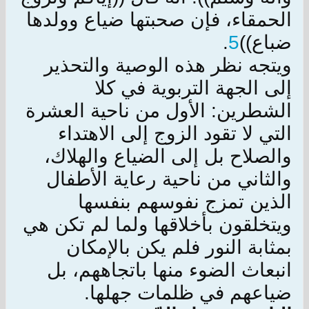
الحمقاء، فإن صحبتها ضياع وولدها
ضباع))
5
.
ويتجه نظر هذه الوصية والتحذير
إلى الجهة التربوية في كلا
الشطرين: الأول من ناحية العشرة
التي لا تقود الزوج إلى الاهتداء
والصلاح بل إلى الضياع والهلاك،
والثاني من ناحية رعاية الأطفال
الذين تمزج نفوسهم بنفسها
ويتخلقون بأخلاقها ولما لم تكن هي
بمثابة النور فلم يكن بالإمكان
انبعاث الضوء منها باتجاههم، بل
ضياعهم في ظلمات جهلها.