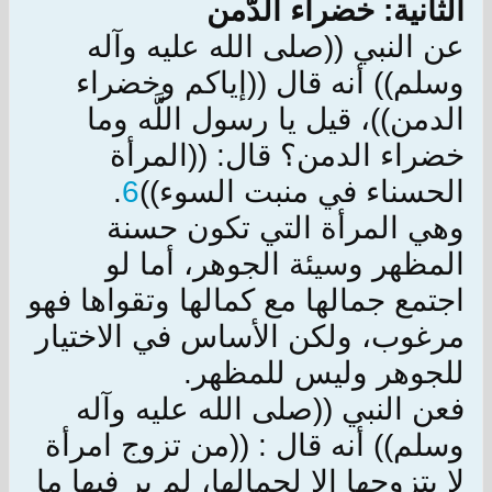
الثانية: خضراء الدّمن
عن النبي ((صلى الله عليه وآله
وسلم)) أنه قال ((إياكم وخضراء
الدمن))، قيل يا رسول اللَّه وما
خضراء الدمن؟ قال: ((المرأة
الحسناء في منبت السوء))
6
.
وهي المرأة التي تكون حسنة
المظهر وسيئة الجوهر، أما لو
اجتمع جمالها مع كمالها وتقواها فهو
مرغوب، ولكن الأساس في الاختيار
للجوهر وليس للمظهر.
فعن النبي ((صلى الله عليه وآله
وسلم)) أنه قال : ((من تزوج امرأة
لا يتزوجها إلا لجمالها، لم ير فيها ما