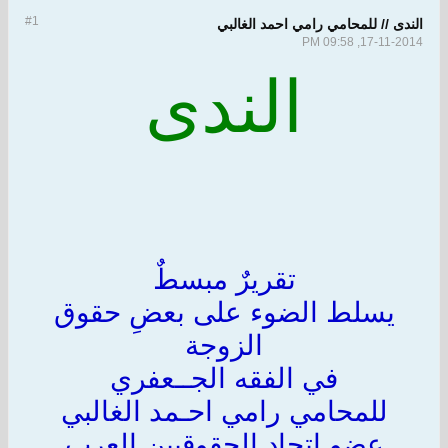
#1
الندى // للمحامي رامي احمد الغالبي
17-11-2014, 09:58 PM
الندى
تقريرٌ مبسطٌ
يسلط الضوء على بعضِ حقوق
الزوجة
في الفقه الجــعفري
للمحامي رامي احـمد الغالبي
عضو اتحاد الحقوقيين العرب