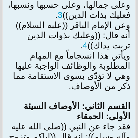
وعلى جمالها، وعلى حسبها ونسبها،
فعليك بذات الدين))
3
.
وعن الإمام الباقر ((عليه السلام))
أنه قال: ((وعليك بذوات الدين
تربت يداك))
4
.
ويأتي هذا انسجاماً مع المهام
المطلوبة والوظائف الواجبة عليها
وهي لا تؤدّى بسوى الاستقامة مما
ذكر من الأوصاف.
القسم الثاني: الأوصاف السيئة
الأولى: الحمقاء
فقد جاء عن النبي ((صلى الله عليه
وآله وسلم)): انه قال ((إياكم وتزوج