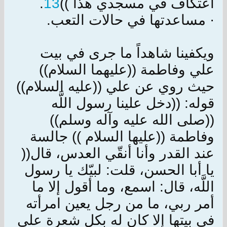
اعتكاف في مسجدي هذا ))
13
.
· مساعدتها في حالات التعب.
ويكفينا شاهداً ما جرى في بيت
علي وفاطمة ((عليهما السلام))
حيث روي عن علي ((عليه السلام))
قوله: ((دخل علينا رسول اللَّه
((صلى الله عليه وآله وسلم))
وفاطمة ((عليها السلام )) جالسة
عند القدر وأنا أنقّي العدس، قال((
يا أبا الحسن، قلت: لبيّك يا رسول
اللَّه، قال: اسمع، وما أقول إلا ما
أمر ربي، ما من رجل يعين امرأته
في بيتها إلا كان له بكل شعرة على