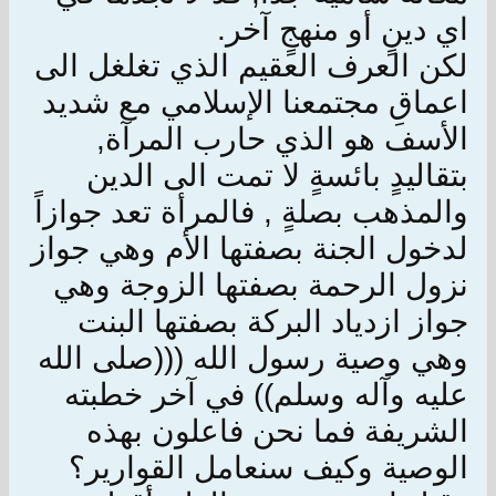
اي دينٍ أو منهجٍ آخر.
لكن العرف العقيم الذي تغلغل الى
اعماقِ مجتمعنا الإسلامي مع شديد
الأسف هو الذي حارب المرآة,
بتقاليدٍ بائسةٍ لا تمت الى الدين
والمذهب بصلةٍ , فالمرأة تعد جوازاً
لدخول الجنة بصفتها الأم وهي جواز
نزول الرحمة بصفتها الزوجة وهي
جواز ازدياد البركة بصفتها البنت
وهي وصية رسول الله (((صلى الله
عليه وآله وسلم)) في آخر خطبته
الشريفة فما نحن فاعلون بهذه
الوصية وكيف سنعامل القوارير؟