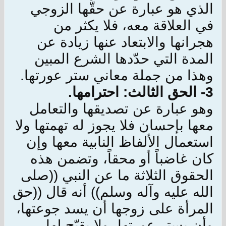
الذي هو عبارة عن حقّها الزوجي
في العلاقة معه، فلا يكثر من
هجرانها والابتعاد عنها زيادة عن
المدة التي حدّدها الشرع المبين
وهذا من جملة معاني ستر عورتها.
3- الحق الثالث: احترامها.
وهو عبارة عن تصديقها والتعامل
معها بإحسان فلا يجوز له تهمتها ولا
استعمال الألفاظ النابية معها وإن
كان غاضباً أو محقاً، وتضمن هذه
الحقوق الثلاثة ما عن النبي ((صلى
الله عليه وآله وسلم)) أنه قال ((حق
المرأة على زوجها أن يسد جوعتها،
وأن يستر عورتها، ولا يقبّح لها