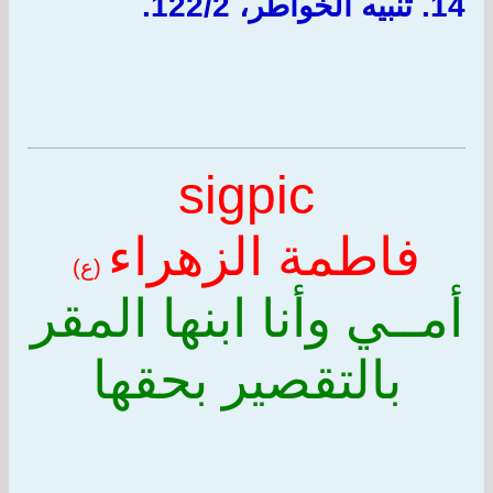
14.
تنبيه الخواطر، 122/2.
sigpic
فاطمة الزهراء
(
ع)
أمــي وأنا ابنها المقر
بالتقصير بحقها