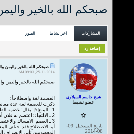
صبحكم الله بالخير واليمن
المشاركات
آخر نشاط
الصور
إضافة رد
صبحكم الله بالخير واليمن وال
25-11-2014, 09:03 AM
صبحكم الله بالخير واليمن وال
شيخ جاسم السيلاوي
العصمة لغة واصطلاحاً :
عضو نشيط
ذكرت للعصمة لغة عدة معاني 
1 ـ المنع[5]: يقال: عَصَمه الطعامُ، أي منعه من الجوع.
2 ـ الالتجاء: اعتصم به فلان أي التجأ إليه، واستعصم تحرى ما يعصمه[6].
3 ـ العصم: الامساك والاعتصام والاستمساك، وإنّ العاصم والمعصوم يتلازمان فأيّهما حصل حصل معه الآخر[7].
تاريخ التسجيل:
09-
أما الاصطلاح فقد اختلف المع
08-2014
المعصومين تأبى الانصراف ال