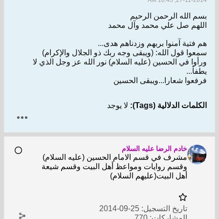
27-11-2014, 10:43 AM
بسم الله الرحمن الرحيم
اللهم صل علي محمد وآل محمد
هم فتية آمنوا بربهم وزدناهم هدى...
سمعوا قول الله: (ويبقى وجه ربك ذو الجلال والإكرام)
ورأوا في الحسين (عليه السلام) نور الله عز وجل الذي لا
يطفأ...
فرفعوا شعارا...ويبقى الحسين
الكلمات الدلالية (Tags):
لا يوجد
خادم الرضا عليه السلام
مشرف في قسم الامام الحسين (عليه السلام)
وقسم روايات ومواعظ أهل البيت وقسم شيعة
أهل البيت(عليهم السلام)
تاريخ التسجيل:
25-09-2014
المشاركات:
770