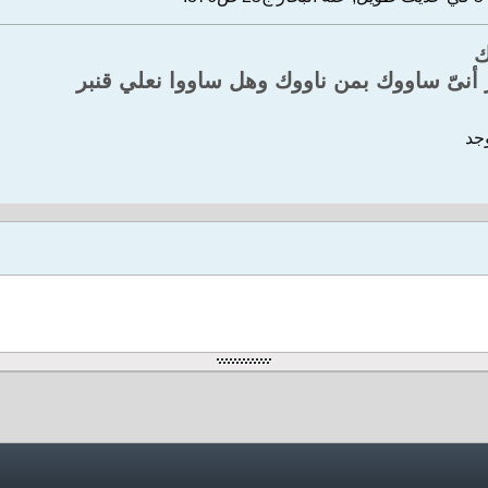
ك
 أنىّ ساووك بمن ناووك وهل ساووا نعلي قنبر
وجد