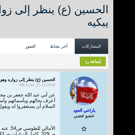
الحسين (ع) ينظر إلى زو
يبكيه
المشاركات
آخر نشاط
الصور
إضافة رد
الحسين (ع) ينظر إلى زواره وهو 
27-11-2014, 11:44 AM
عن أبي عبد الله جعفر بن محم
أعرف بحالهم وبأسمائهم وأسما
السلام أن يستغفروا له ويقول 
ياراعي الجود
عضو فضي
ص329, كامل الزيارات ص543 في حديث طويل, عنه البحار ج25 ص376.