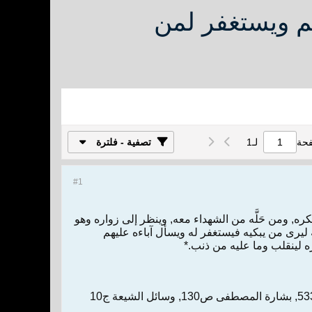
م ويستغفر لمن
فحة
لـ
1
تصفية - فلترة
#1
, ومن حَلَّه من الشهداء معه, وينظر إلى زواره وهو
 ليرى من يبكيه فيستغفر له ويسأل آباءه عليهم
ره لينقلب وما عليه من ذنب.*
الأمالي للطوسي ص54, عنه البحار ج44 ص281/ ج98 ص64, مدينة المعاجز ج4 ص216, العوالم ص533, بشارة المصطفى ص130, وسائل الشيعة ج10