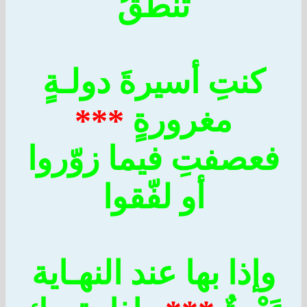
تنطقُ
كنتِ أسيرةَ دولـةٍ
مغرورةٍ
***
عصفتِ فيما زوّروا
أو لفّقوا
وإذا بها عند النهـاية