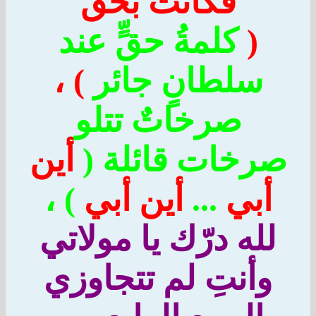
فكانت بحقّ
(
كلمةُ حقٍّ عند
سلطانٍ جائر
) ،
صرخاتٌ تتلو
رخات قائلة (
أين
أبي
...
أين أبي
) ،
لله درّك يا مولاتي
وأنتِ لم تتجاوزي