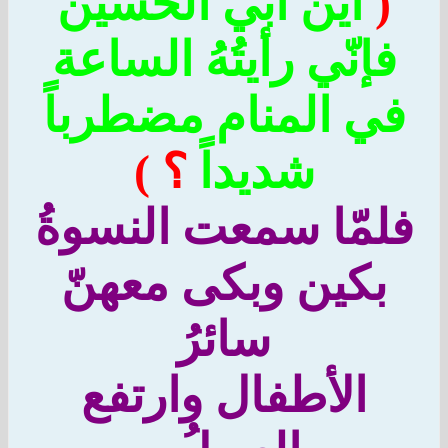
(
أين أبي الحسين
فإنّي رأيتُهُ الساعة
ي المنام مضطرباً
شديداً
؟ )
لمّا سمعت النسوةُ
بكين وبكى معهنّ
سائرُ
الأطفال وارتفع