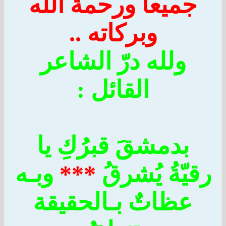
جميعاً ورحمة الله
وبركاته ..
ولله درّ الشاعر
القائل :
بدمشقَ قبرُكِ يا
قيّةُ يُشرقُ
***
وبـه
عظاتٌ بـالحقيقة