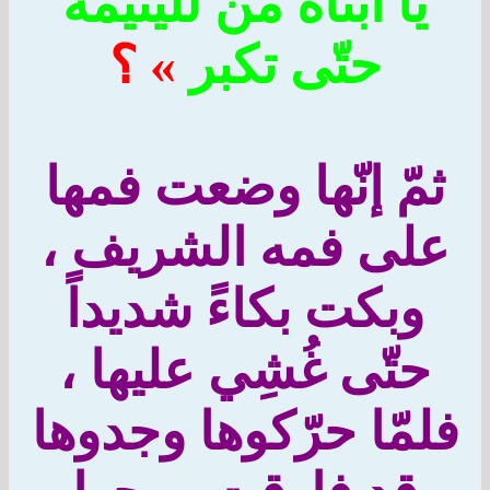
يا أبتاه مَن لليتيمة
حتّى تكبر
» ؟
مّ إنّها وضعت فمها
لى فمه الشريف ،
وبكت بكاءً شديداً
حتّى غُشِي عليها ،
لمّا حرّكوها وجدوها