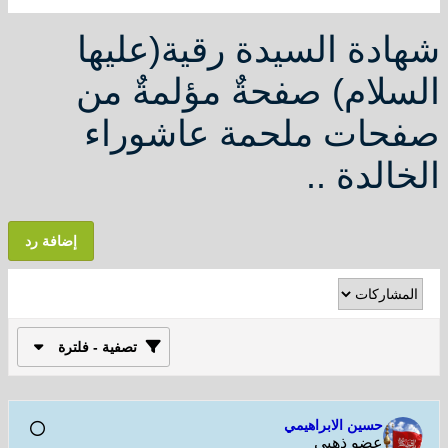
دة السيدة رقية(عليها
لام) صفحةٌ مؤلمةٌ من
حات ملحمة عاشوراء
الدة ..
إضافة رد
تصفية - فلترة
حسين الابراهيمي
عضو ذهبي