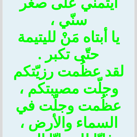
أيتمني على صغر
سنّي ،
يا أبتاه مَنْ لليتيمة
حتّى تكبر .
قد عظُمت رزيّتكم
وجلّت مصيبتكم ،
عظُمت وجلّت في
السماء والأرض ،