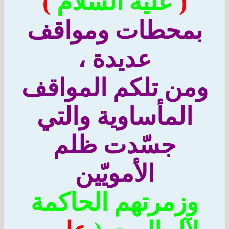
(
عليه السلام
)
بمحطات ومواقف
عديدة ،
من تلكم المواقف
المأساوية والتي
جسّدت ظلم
الأمويّين
وزمرتهم الحاكمة