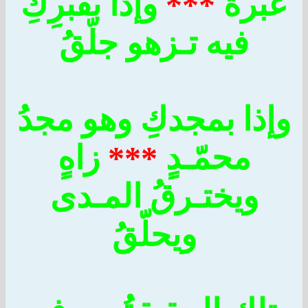
َبْرةٌ
***
وإذا بقبرِكِ
فيه تـزهو جلّقُ
إذا بمجدكِ وهو مجدُ
محمّـدٍ
***
زاهٍ
ويختـرقُ المـدى
ويحلّقُ