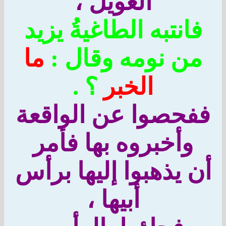
العويلُ ،
فانتبه الطاغيةُ يزيد
من نومه وقال :
ما
الخبر
؟ .
فحصوا عن الواقعة
وأخبروه بها فأمر
ن يذهبوا إليها برأس
أبيها ،