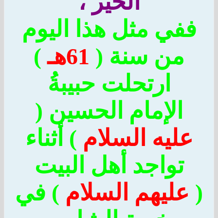
الخير ،
ففي مثل هذا اليوم
من سنة (
61هـ
)
ارتحلت حبيبةُ
الإمام الحسين (
عليه السلام
) أثناء
تواجد أهل البيت
عليهم السلام
) في