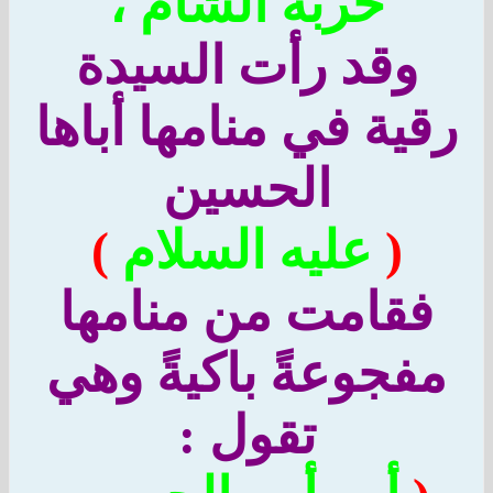
خربة الشام ،
وقد رأت السيدة
قية في منامها أباها
الحسين
(
عليه السلام
)
فقامت من منامها
فجوعةً باكيةً وهي
تقول :