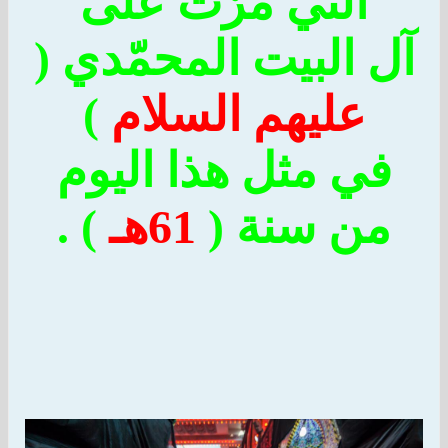
التي مرّت على
ل البيت المحمّدي (
عليهم السلام
)
في مثل هذا اليوم
من سنة (
61هـ
) .