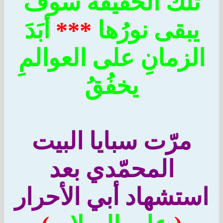
تلك الحقيقةُ سوف
يبقى نورُها
***
أبَدَ
لزمانِ على العوالمِ
يخفُقُ
مرّت سبايا البيت
المحمّدي بعد
ستشهاد أبي الأحرار