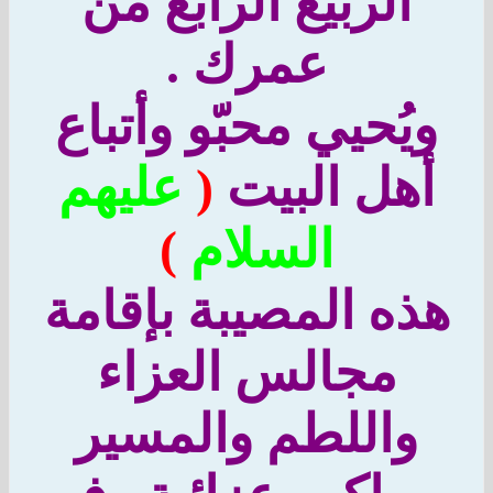
الربيع الرابع من
عمرك .
ويُحيي محبّو وأتباع
أهل البيت
(
عليهم
السلام
)
ذه المصيبة بإقامة
مجالس العزاء
واللطم والمسير