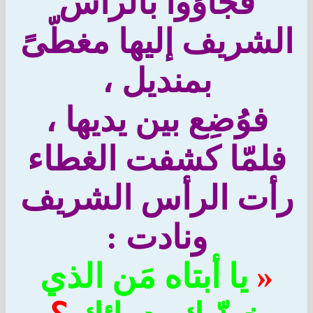
فجاؤوا بالرأس
لشريف إليها مغطّىً
بمنديل ،
فوُضِع بين يديها ،
لمّا كشفت الغطاء
أت الرأس الشريف
ونادت :
«
يا أبتاه مَن الذي