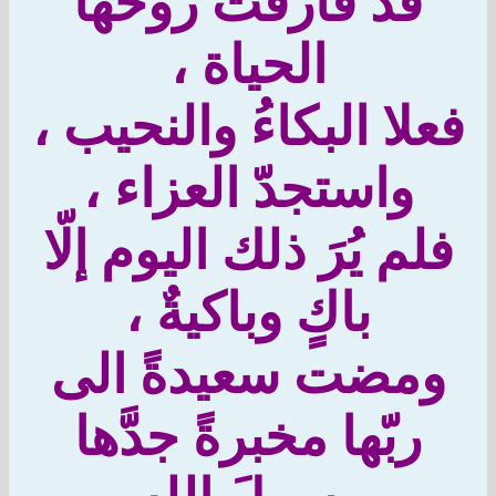
قد فارقت روحها
الحياة ،
علا البكاءُ والنحيب ،
واستجدّ العزاء ،
لم يُرَ ذلك اليوم إلّا
باكٍ وباكيةٌ ،
ومضت سعيدةً الى
ربّها مخبرةً جدَّها