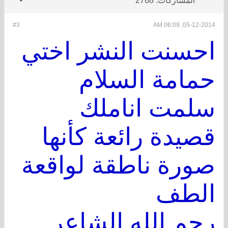
المشاركات:
2768
#3
05-12-2014, 06:09 AM
احسنت النشر اختي
حمامة السلام
سلمت اناملك
قصيدة رائعة كأنها
صورة ناطقة لواقعة
الطف
رحم الله الشاعر