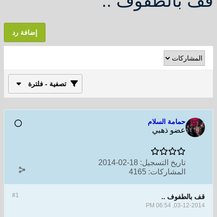
قف بالطفوف ..
إضافة رد
تصفية - فلترة
حمامة السلام
عضو ذهبي
تاريخ التسجيل:
18-02-2014
المشاركات:
4165
#1
قف بالطفوف ..
03-12-2014, 06:54 PM