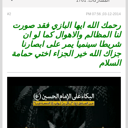
المشاركات:
1761
#2
03-12-2014, 07:56 PM
رحمك الله ايها البازي فقد صورت
لنا المظالم والاهوال كما لو ان
شريطا سينميا يمر على ابصارنا
جزاك الله خير الجزاء اختي حمامة
السلام