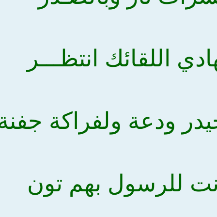
هادي اللقائك انتظـــر
يدر ودعة ولفراكة جفنة
أنت للرسول بهم تون