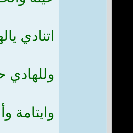
اتنادي يال
وللهادي ح
وايتامة و