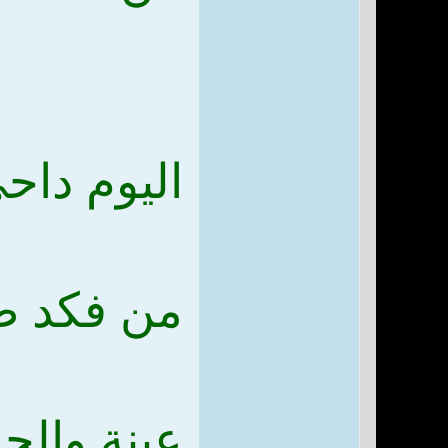
اليوم داح
من فكد طه
عينة والح