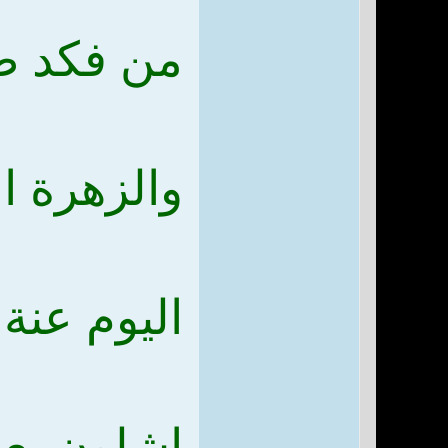
من فكد ط
والزهرة ا
اليوم عنة
اشلون بعد