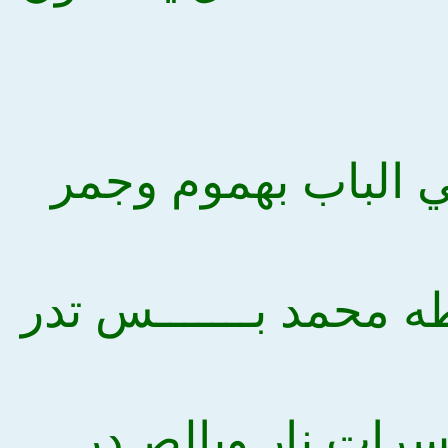
ي الباب بهموم وجمر
 محمد بـــــــس تدر
سرات نار وبالصـدر