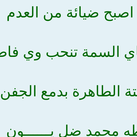
 اصبح ضيائة من العدم
اي السمة تنحب وي فاط
تة الطاهرة بدمع الجفن
 محمد ضل يــــــون