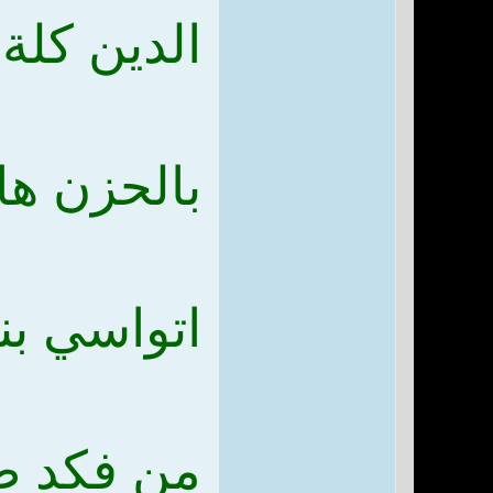
الدين كلة
بالحزن ه
اتواسي بن
من فكد طه