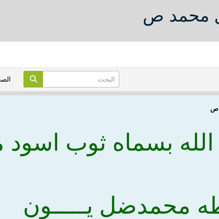
ل محمد ص
الص
 ص
 الله بسماه ثوب اسود
ه محمدضل يـــــون