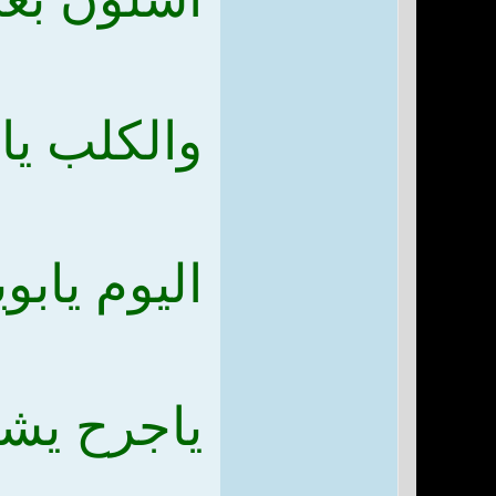
والكلب يا
اليوم يابو
ياجرح يشف