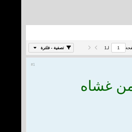
فحة
لـ
1
تصفية - فلترة
#1
 من غشاه