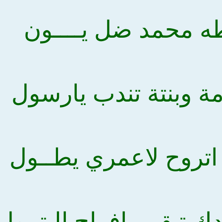
ه محمد ضل يــــون
مة وبنتة تندب يارسول
 اتروح لاعمري يطــول
ك تبقى بافراح البتــول