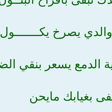
والدي يصرخ يكـــــــول
ية الدمع يسعر بنقي الض
ى بغيابك مايحن