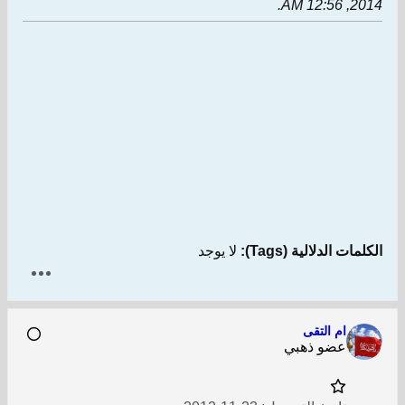
.
لدلالية (Tags):
لا يوجد
ام التقى
عضو ذهبي