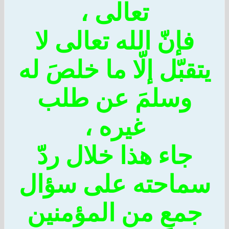
تعالى ،
فإنّ الله تعالى لا
قبّل إلّا ما خلصَ له
وسلمَ عن طلب
غيره ،
جاء هذا خلال ردّ
احته على سؤال
معٍ من المؤمنين