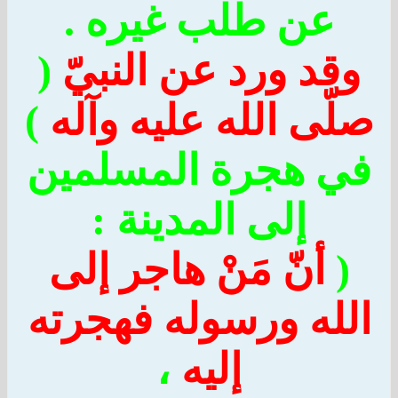
عن طلب غيره .
قد ورد عن النبيّ
(
ّى الله عليه وآله
)
 هجرة المسلمين
إلى المدينة :
أنّ مَنْ هاجر إلى
له ورسوله فهجرته
إليه
،