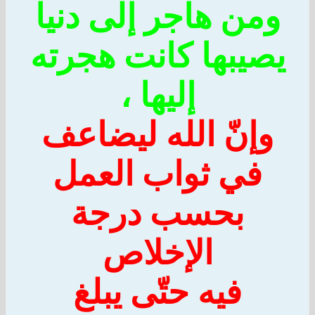
من هاجر إلى دنيا
صيبها كانت هجرته
إليها ،
إنّ الله ليضاعف
في ثواب العمل
بحسب درجة
الإخلاص
فيه حتّى يبلغ