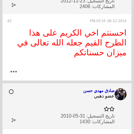
تاريخ التسجيل:
23-11-2012
المشاركات:
2406
#2
06-12-20
نتم اخي الكريم على هذا
ح القيم جعله الله تعالى في
ان حسناتكم
صادق مهدي حسن
عضو ذهبي
تاريخ التسجيل:
31-05-2010
المشاركات:
1430