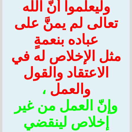
وليعلموا أنّ الله
عالى لم يمنَّ على
عباده بنعمةٍ
ل الإخلاص له في
الاعتقاد والقول
والعمل
،
إنّ العمل من غير
إخلاص لينقضي