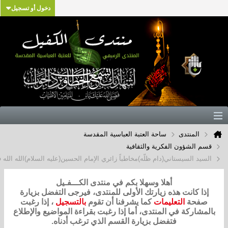
دخول أو تسجيل
منتدى
ساحة العتبة العباسية المقدسة
لشؤون الفكرية والثقافية
السيستاني(دام ظلّه)مخاطباً زائري الإمام الحسين(عليه السلام)الله الله في الإخلاص
أهلا وسهلا بكم في منتدى الكـــفـيل
كانت هذه زيارتك الأولى للمنتدى، فيرجى التفضل بزيارة
حة
التعليمات
كما يشرفنا أن تقوم
بالتسجيل
، إذا رغبت
ركة في المنتدى، أما إذا رغبت بقراءة المواضيع والإطلاع
فتفضل بزيارة القسم الذي ترغب أدناه.