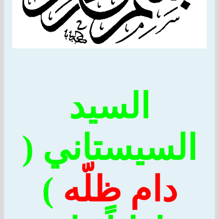
السيد
لسيستاني (
دام ظلّه
)