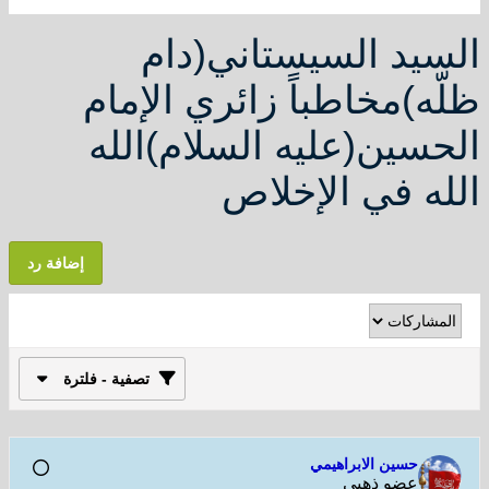
د السيستاني(دام
)مخاطباً زائري الإمام
ين(عليه السلام)الله
 في الإخلاص
إضافة رد
تصفية - فلترة
حسين الابراهيمي
عضو ذهبي