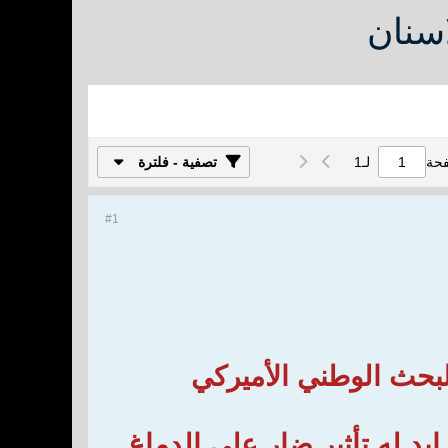
اسنان
فحة
لـ
1
تصفية - فلترة
#1
بحث الوطني الأميركي
د له تأثير ضار على الدماغ