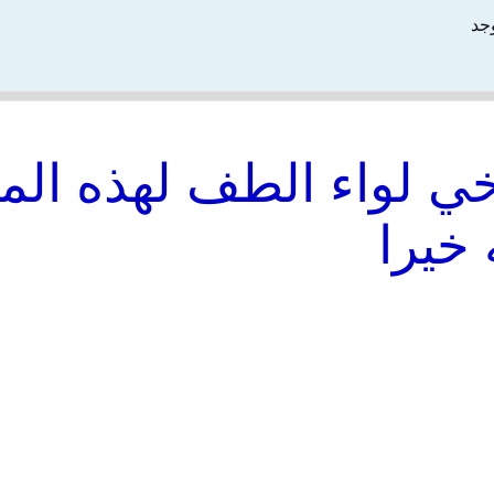
وجد
 لواء الطف لهذه المع
 خيرا