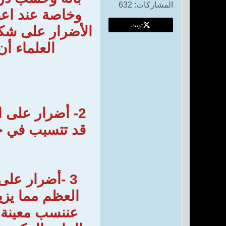
المشاركات:
632
وخاصة عند اعط
تويت
الأضرار على شكل
العلماء أ
2- أضرار على 
قد تتسبب في خ
3 -أضرار عل
العظم مما يزيد
عننسب معينة 