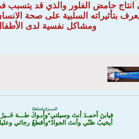
انتاج حامض الفلور والذي قد يتسبب ف
يعرف بتأثيراته السلبية على صحة الانس
ومشاكل نفسية لدى الأطفال
المـيـزان(سابقا)
فيابنَ أحمـدَ أنتَ وسيلتي*وأبـوكَ طـــهَ خَــيرُ ا
أيخيبُ ظنّي وأنتَ الجوادُ*وأقطعُ رجائي وعلي