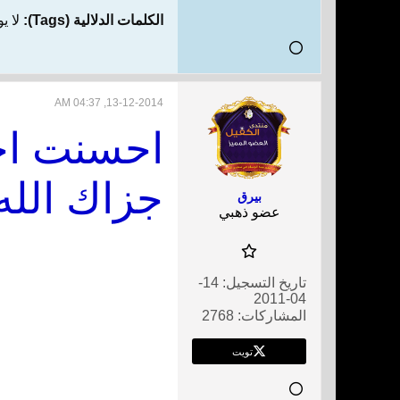
الكلمات الدلالية (Tags):
لا ي
13-12-2014, 04:37 AM
احسنت اخي
جزاك الله
بيرق
عضو ذهبي
تاريخ التسجيل:
14-
04-2011
المشاركات:
2768
تويت