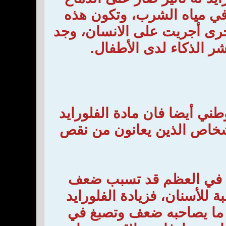
في مياه الشرب، وتكون هذه
خرى أجريت على الانسان، وجد
شر الذكاء لدى الأطفال.
ني أيضا فان مادة الفلورايد
شخاص الذين يعانون من نقص
ايد في العظم قد تسبب ضعف
 للأسنان، فزيادة الفلورايد
 ما يصاحبه ضعف وتصبغ في