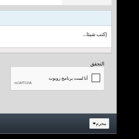
إكتب شيئا...
التحقق
محرم