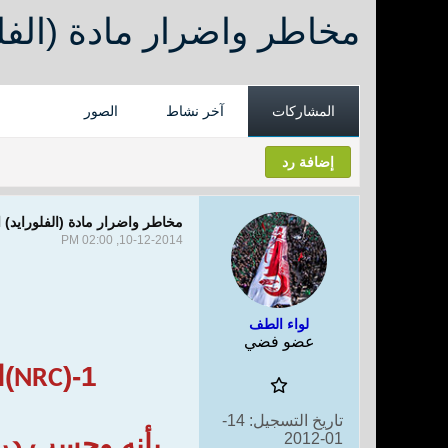
مخاطر واضرار مادة (الفل
المشاركات
آخر نشاط
الصور
إضافة رد
مخاطر واضرار مادة (الفلورايد)
10-12-2014, 02:00 PM
لواء الطف
عضو فضي
1-(
)ا
NRC
تاريخ التسجيل:
14-
بأنه وحسب درا
01-2012