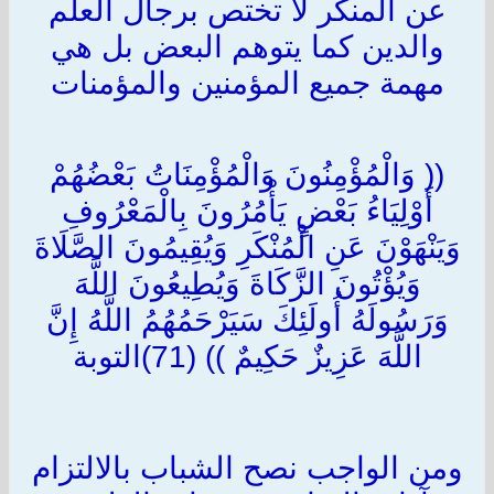
عن المنكر لا تختص برجال العلم
والدين كما يتوهم البعض بل هي
مهمة جميع المؤمنين والمؤمنات
(( وَالْمُؤْمِنُونَ وَالْمُؤْمِنَاتُ بَعْضُهُمْ
أَوْلِيَاءُ بَعْضٍ يَأْمُرُونَ بِالْمَعْرُوفِ
وَيَنْهَوْنَ عَنِ الْمُنْكَرِ وَيُقِيمُونَ الصَّلَاةَ
وَيُؤْتُونَ الزَّكَاةَ وَيُطِيعُونَ اللَّهَ
وَرَسُولَهُ أُولَئِكَ سَيَرْحَمُهُمُ اللَّهُ إِنَّ
اللَّهَ عَزِيزٌ حَكِيمٌ )) (71)التوبة
ومن الواجب نصح الشباب بالالتزام