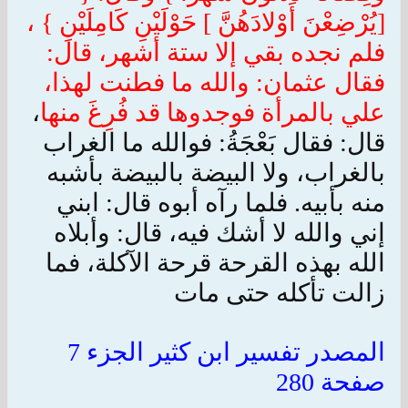
[يُرْضِعْنَ أَوْلادَهُنَّ ] حَوْلَيْنِ كَامِلَيْنِ } ،
فلم نجده بقي إلا ستة أشهر، قال:
فقال عثمان: والله ما فطنت لهذا،
علي بالمرأة فوجدوها قد فُرِغَ منها
،
قال: فقال بَعْجَةُ: فوالله ما الغراب
بالغراب، ولا البيضة بالبيضة بأشبه
منه بأبيه. فلما رآه أبوه قال: ابني
إني والله لا أشك فيه، قال: وأبلاه
الله بهذه القرحة قرحة الآكلة، فما
زالت تأكله حتى مات
المصدر تفسير ابن كثير الجزء 7
صفحة 280