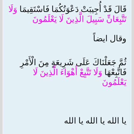
قَالَ قَدْ أُجِيبَتْ دَعْوَتُكُمَا فَاسْتَقِيمَا
وَلَا
تَتَّبِعَانِّ سَبِيلَ الَّذِينَ لَا يَعْلَمُونَ
وقال ايضاً
ثُمَّ جَعَلْنَاكَ عَلَى شَرِيعَةٍ مِنَ الْأَمْرِ
فَاتَّبِعْهَا
وَلَا تَتَّبِعْ أَهْوَاءَ الَّذِينَ لَا
يَعْلَمُونَ
يا الله يا الله يا الله