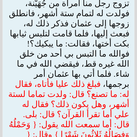
تزوج رجل منا امرأة من جُهَيْنة،
فولدت له لتمام ستة أشهر، فانطلق
زوجها إلى عثمان فذكر ذلك له،
فبعث إليها، فلما قامت لتلبس ثيابها
بكت أختها، فقالت: ما يبكيك؟!
فوالله ما التبس بي أحد من خلق
الله غيره قط، فيقضي الله في ما
شاء. فلما أتي بها عثمان أمر
برجمها،
فبلغ ذلك عليا فأتاه، فقال
له: ما تصنع؟ قال: ولدت تماما لستة
أشهر، وهل يكون ذلك؟ فقال له
علي أما تقرأ القرآن؟ قال: بلى.
قال: أما سمعت الله يقول: { وَحَمْلُهُ
وَفِصَالُهُ ثَلاثُونَ شَهْرًا } وقال: {