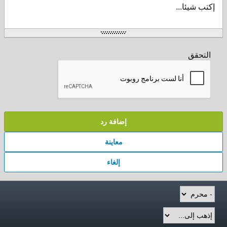
إكتب شيئا...
التحقق
إضافة رد
معاينة
إلغاء