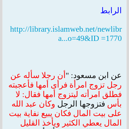
الرابط
http://library.islamweb.net/newlibr
a...o=49&ID =1770
عن ابن مسعود: "
أن رجلا سأله عن
رجل تزوج امرأة فرأى أمها فأعجبته
فطلق امرأته ليتزوج أمها فقال: لا
بأس
فتزوجها الرجل
وكان عبد الله
على بيت المال فكان يبيع نفاية بيت
المال يعطي الكثير ويأخذ القليل