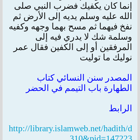
إنما كان يكفيك فضرب النبي صلى
الله عليه وسلم يديه إلى الأرض ثم
نفخ فيهما ثم مسح بهما وجهه وكفيه
وسلمة شك لا يدري فيه إلى
المرفقين أو إلى الكفين فقال عمر
نوليك ما توليت
المصدر سنن النسائي كتاب
الطهارة باب التيمم في الحضر
الرابط
http://library.islamweb.net/hadith/d
...310&pid=147223