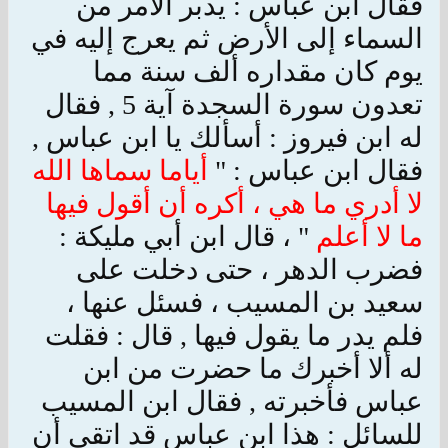
فقال ابن عباس : يدبر الأمر من
السماء إلى الأرض ثم يعرج إليه في
يوم كان مقداره ألف سنة مما
تعدون سورة السجدة آية 5 , فقال
له ابن فيروز : أسألك يا ابن عباس ,
فقال ابن عباس : "
أياما سماها الله
لا أدري ما هي ، أكره أن أقول فيها
ما لا أعلم
" ، قال ابن أبي مليكة :
فضرب الدهر ، حتى دخلت على
سعيد بن المسيب ، فسئل عنها ،
فلم يدر ما يقول فيها , قال : فقلت
له ألا أخبرك ما حضرت من ابن
عباس فأخبرته , فقال ابن المسيب
للسائل : هذا ابن عباس قد اتقى أن