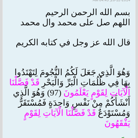
26-12-2014, 04:43 AM
بسم الله الرحمن الرحيم
اللهم صل على محمد وال محمد
قال الله عز وجل في كتابه الكريم
وَهُوَ الَّذِي جَعَلَ لَكُمُ النُّجُومَ لِتَهْتَدُوا
بِهَا فِي ظُلُمَاتِ الْبَرِّ وَالْبَحْرِ
قَدْ فَصَّلْنَا
الْآيَاتِ لِقَوْمٍ يَعْلَمُونَ
(97) وَهُوَ الَّذِي
أَنْشَأَكُمْ مِنْ نَفْسٍ وَاحِدَةٍ فَمُسْتَقَرٌّ
وَمُسْتَوْدَعٌ
قَدْ فَصَّلْنَا الْآيَاتِ لِقَوْمٍ
يَفْقَهُونَ