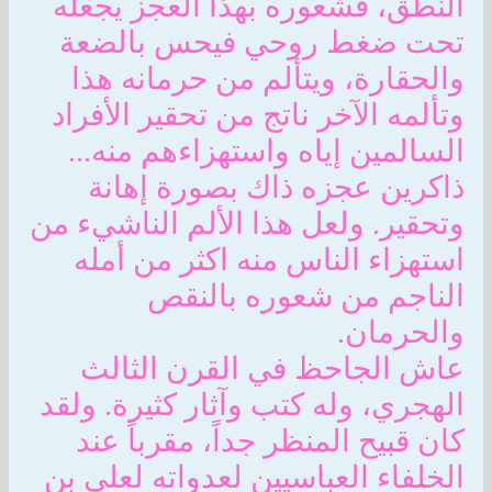
النطق، فشعوره بهذا العجز يجعله
تحت ضغط روحي فيحس بالضعة
والحقارة، ويتألم من حرمانه هذا
وتألمه الآخر ناتج من تحقير الأفراد
السالمين إياه واستهزاءهم منه...
ذاكرين عجزه ذاك بصورة إهانة
وتحقير. ولعل هذا الألم الناشيء من
استهزاء الناس منه اكثر من أمله
الناجم من شعوره بالنقص
والحرمان.
عاش الجاحظ في القرن الثالث
الهجري، وله كتب وآثار كثيرة. ولقد
كان قبيح المنظر جداً، مقرباً عند
الخلفاء العباسيين لعدواته لعلي بن