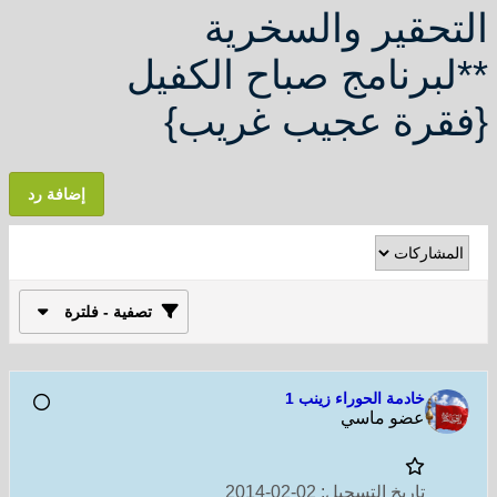
التحقير والسخرية
**لبرنامج صباح الكفيل
{فقرة عجيب غريب}
إضافة رد
تصفية - فلترة
خادمة الحوراء زينب 1
عضو ماسي
تاريخ التسجيل:
02-02-2014