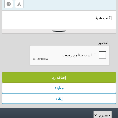
إكتب شيئا...
التحقق
إضافة رد
معاينة
إلغاء