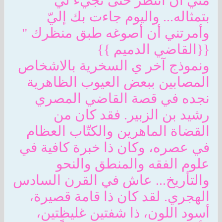
مني أن انتظر حتى تجيء لي
بتمثاله... واليوم جاءت بك إليّ
وأمرتني أن أصوغه طبق منظرك "
{{القاضي الدميم }}
ونموذج آخر ي السخرية بالاشخاص
المصابين ببعض العيوب الظاهرية
نجده في قصة القاضي المصري
رشيد بن الزبير. فقد كان من
القضاة الماهرين والكتّاب العظام
في عصره، وكان ذا خبرة كافية في
علوم الفقه والمنطق والنحو
والتأريخ... عاش في القرن السادس
الهجري. لقد كان ذا قامة قصيرة،
أسود اللون، ذا شفتين غليظتين،