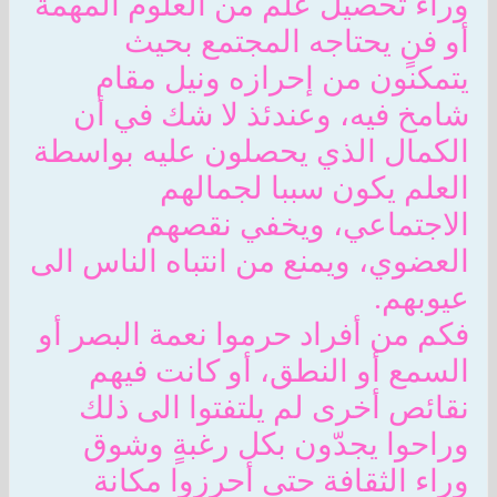
وراء تحصيل علم من العلوم المهمة
أو فنٍ يحتاجه المجتمع بحيث
يتمكنون من إحرازه ونيل مقام
شامخ فيه، وعندئذ لا شك في أن
الكمال الذي يحصلون عليه بواسطة
العلم يكون سببا لجمالهم
الاجتماعي، ويخفي نقصهم
العضوي، ويمنع من انتباه الناس الى
عيوبهم.
فكم من أفراد حرموا نعمة البصر أو
السمع أو النطق، أو كانت فيهم
نقائص أخرى لم يلتفتوا الى ذلك
وراحوا يجدّون بكل رغبةٍ وشوق
وراء الثقافة حتى أحرزوا مكانة