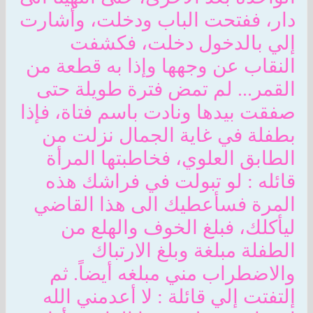
دار، ففتحت الباب ودخلت، وأشارت
إلي بالدخول دخلت، فكشفت
النقاب عن وجهها وإذا به قطعة من
القمر... لم تمض فترة طويلة حتى
صفقت بيدها ونادت باسم فتاة، فإذا
بطفلة في غاية الجمال نزلت من
الطابق العلوي، فخاطبتها المرأة
قائله : لو تبولت في فراشك هذه
المرة فسأعطيك الى هذا القاضي
ليأكلك، فبلغ الخوف والهلع من
الطفلة مبلغة وبلغ الارتباك
والاضطراب مني مبلغه أيضاً. ثم
إلتفتت إلي قائلة : لا أعدمني الله