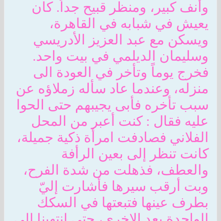
وأنف كبير، ومنظر قبيح جداً. كان
يعيش في شبابه في القاهرة،
ويسكن مع عبد العزيز الأدريسي
وسليمان الديلمي في بيت واحد.
فخرج يوماً وتأخر في العودة الى
منزله، وعندما عاد سأله زملاؤه عن
سبب تأخره فأبى يجيبهم حتى الحوا
عليه فقال : كنت أعبر من المحل
الفلاني فصادفت امرأة ذكية جميلة،
كانت تنظر إلى بعين الرأفة
والعطف، فذهلت من شدة الفرح،
وبت أرقب سيرها فأشارت إليّ
بطرف عينها فتبعتها في السكك
الواحدة بعد الاخرى، حتى انتهينا الى