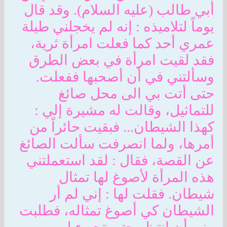
أبي طالب (عليه السلام). وقد قال
يوماً لتلاميذه : إنه لم يخجلني طيلة
عمري أحد كما فعلت امرأة ثرية،
فقد لقيت امرأة في بعض الطرق
وسألتني في أن أصحبها ففعلت.
حتى أتت بي الى محل صائغ
للتماثيل، وقالت له مشيرة إلي :
كهذا الشيطان... فبقيت حائراً من
أمرها، ولما انصرفت سألت الصائغ
عن القصة، فقال : لقد استعملتني
هذه المرأة لأصوغ لها تمثال
شيطان. فقلت لها : إني لم أر
الشيطان كي أصوغ تمثاله، فطلبت