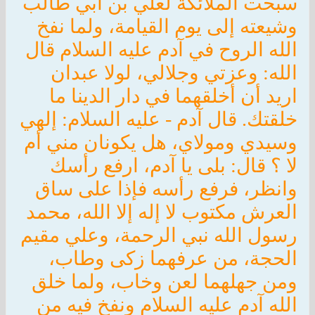
سبحت الملائكة لعلي بن أبي طالب
وشيعته إلى يوم القيامة، ولما نفخ
الله الروح في آدم عليه السلام قال
الله: وعزتي وجلالي، لولا عبدان
اريد أن أخلقهما في دار الدينا ما
خلقتك. قال آدم - عليه السلام: إلهي
وسيدي ومولاي، هل يكونان مني أم
لا ؟ قال: بلى يا آدم، ارفع رأسك
وانظر، فرفع رأسه فإذا على ساق
العرش مكتوب لا إله إلا الله، محمد
رسول الله نبي الرحمة، وعلي مقيم
الحجة، من عرفهما زكى وطاب،
ومن جهلهما لعن وخاب، ولما خلق
الله آدم عليه السلام ونفخ فيه من