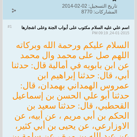
تاريخ التسجيل:
02-02-2014
المشاركات:
8770
#1
اسم علي عليه السلام مكتوب على أبواب الجنة وعلى اشجارها
24-01-2015, 09:19 PM
السلام عليكم ورحمة الله وبركاته
اللهم صل على محمد وال محمد
عن ابن بابويه في أمالية قال: حدثنا
أبي، قال: حدثنا إبراهيم ابن
عمروس الهمداني بهمدان، قال:
حدثنا أبو علي الحسن بن إسماعيل
القحطبي، قال: حدثنا سعيد بن
الحكم بن أبي مريم ، عن أبيه، عن
الاوزارعي، عن يحيى بن أبي كثير،
عن عبد الله بن مرة ، عن سلمة بن