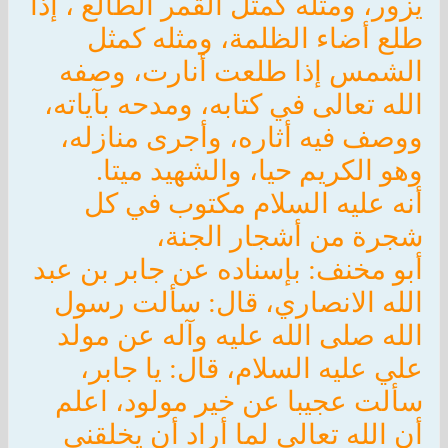
يزور، ومثله كمثل القمر الطالع ، إذا
طلع أضاء الظلمة، ومثله كمثل
الشمس إذا طلعت أنارت، وصفه
الله تعالى في كتابه، ومدحه بآياته،
ووصف فيه أثاره، وأجرى منازله،
وهو الكريم حيا، والشهيد ميتا.
أنه عليه السلام مكتوب في كل
شجرة من أشجار الجنة،
أبو مخنف: بإسناده عن جابر بن عبد
الله الانصاري، قال: سألت رسول
الله صلى الله عليه وآله عن مولد
علي عليه السلام، قال: يا جابر،
سألت عجيبا عن خير مولود، اعلم
أن الله تعالى لما أراد أن يخلقني