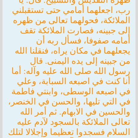
رب، اجعلهما أمامي حتى تستقبلني
الملائكة، فحولهما تعالى من ظهره
إلى جبينه، فصارت الملائكة تقف
أمامه صفوفا، فسأل ربه أن
يجعلهما في مكان يراه، فنقلنا الله
من جبينه إلى يده اليمنى. قال
رسول الله صلى الله عليه وآله: أما
أنا كنت في اصبعه السبابة، وعلي
في اصبعه الوسطى، وابنتي فاطمة
في التي تليها، والحسن في الخنصر،
والحسين في الابهام. ثم أمر الله
تعالى الملائكة بالسجود لآدم عليه
السلام فسجدوا تعظيما وإجلالا لتلك