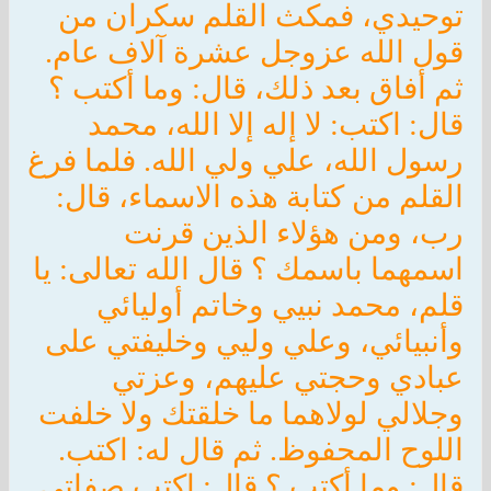
توحيدي، فمكث القلم سكران من
قول الله عزوجل عشرة آلاف عام.
ثم أفاق بعد ذلك، قال: وما أكتب ؟
قال: اكتب: لا إله إلا الله، محمد
رسول الله، علي ولي الله. فلما فرغ
القلم من كتابة هذه الاسماء، قال:
رب، ومن هؤلاء الذين قرنت
اسمهما باسمك ؟ قال الله تعالى: يا
قلم، محمد نبيي وخاتم أوليائي
وأنبيائي، وعلي وليي وخليفتي على
عبادي وحجتي عليهم، وعزتي
وجلالي لولاهما ما خلقتك ولا خلفت
اللوح المحفوظ. ثم قال له: اكتب.
قال: وما أكتب ؟ قال: اكتب صفاتي