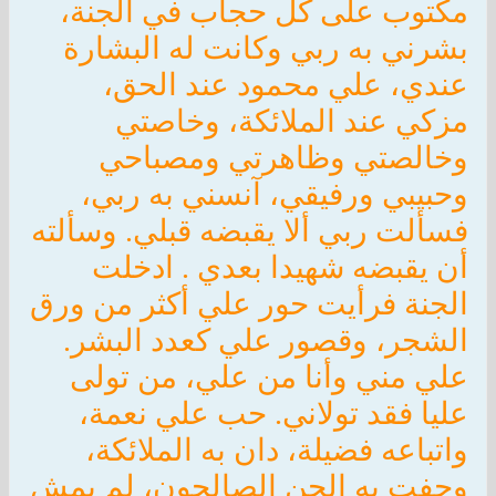
مكتوب على كل حجاب في الجنة،
بشرني به ربي وكانت له البشارة
عندي، علي محمود عند الحق،
مزكي عند الملائكة، وخاصتي
وخالصتي وظاهرتي ومصباحي
وحبيبي ورفيقي، آنسني به ربي،
فسألت ربي ألا يقبضه قبلي. وسألته
أن يقبضه شهيدا بعدي . ادخلت
الجنة فرأيت حور علي أكثر من ورق
الشجر، وقصور علي كعدد البشر.
علي مني وأنا من علي، من تولى
عليا فقد تولاني. حب علي نعمة،
واتباعه فضيلة، دان به الملائكة،
وحفت به الجن الصالحون، لم يمش