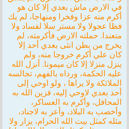
في الارض ماش بعدي إلا كان هو
أكرم منه عزا وفخرا ومنهاجا، لم يك
فظا عجولا ولا مستر سلا لفساد ولا
متعندا. حملته الارض فأكرمته، لم
يخرج من بطن انثى بعدي أحد إلا
كان علي أكرم خروجا منه، ولم
ينزل منزلا إلا كان ميمونا. أنزل الله
عليه الحكمة، ورداه بالفهم، تجالسه
الملائكة ولا يراها ، ولو اوحي إلى
أحد بعدي لاوحي إليه، فزين الله به
المحافل، وأكرم به العساكر،
وأخصب به البلاد، وأعز به لاجناد،
مثله كمثل بيت الله الحرام، يزار ولا