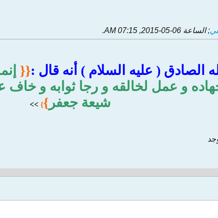
قي
; الساعة
06-05-2015, 07:15 AM
.
 الصادق ( عليه السلام ) أنه قال :
{{
إنم
اده و عمل لخالقه و رجا ثوابه و خاف عق
شيعة جعفر
}
>
>
}
وجد