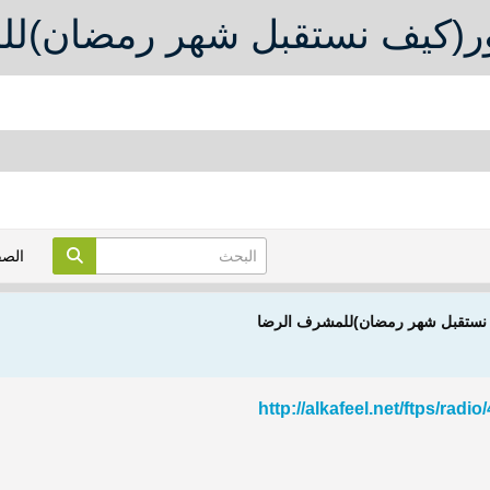
حور(كيف نستقبل شهر رمضان)ل
الص
ف نستقبل شهر رمضان)للمشرف الرضا
http://alkafeel.net/ftps/radi