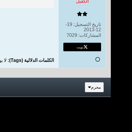
الكفيل
تاريخ التسجيل:
19-
12-2013
المشاركات:
7029
تويت
الكلمات الدلالية (Tags):
لا ي
محرم