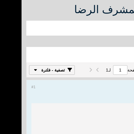
لمشرف الرضا
فحة
لـ
1
تصفية - فلترة
#1