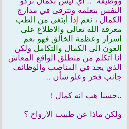
ووظيفة ".. اي ليس بكمال تزكو
النفس بتعلمه وتترقى في مدارج
الكمال ،
نعم
إذا
أبتغى من الطب
معرفة الله تعالى والاطلاع على
اسرار وعظمة الخالق فهو نعم
العون الى الكمال والتكامل
ولكن
أنا اتكلم من منطلق الواقع المعاش
الذي يجد في المناصب والوظائف
جانب فخر وعلو شأن ..
..حسنا هب انه كمال !
ولكن ماذا عن طبيب الارواح ؟