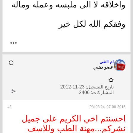
واخلاقه لا الى ملبسه وعمله وماله
وفقكم الله لكل خير
ام التقى
عضو ذهبي
تاريخ التسجيل:
23-11-2012
المشاركات:
2406
#3
07-08-2015, 03:24 PM
احسنتم اخي الكريم على جميل
نشركم...مهنة الطب وللاسف