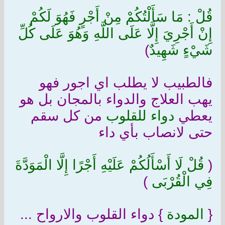
قُلْ : مَا سَأَلْتُكُمْ مِنْ أَجْرٍ فَهُوَ لَكُمْ
إِنْ أَجْرِيَ إِلَّا عَلَى اللَّهِ وَهُوَ عَلَى كُلِّ
شَيْءٍ شَهِيدٌ
)
فالطبيب لا يطلب اي اجور فهو
يهب العلاج والدواء بالمجان بل هو
يعطي
دواء للقلوب
من كل سقم
حتى لانصاب بأي داء
(
قُلْ لَا أَسْأَلُكُمْ عَلَيْهِ أَجْرًا إِلَّا الْمَوَدَّةَ
فِي الْقُرْبَى
)
{
المودة
} دواء القلوب والارواح ...