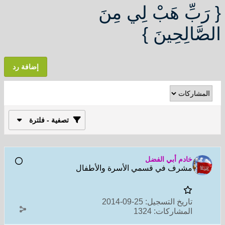
{ رَبِّ هَبْ لِي مِنَ
الصَّالِحِينَ }
إضافة رد
تصفية - فلترة
خادم أبي الفضل
مشرف في قسمي الأسرة والأطفال
تاريخ التسجيل:
25-09-2014
المشاركات:
1324