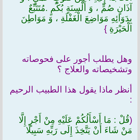
آذَانٍ صُمٍّ ، وَ أَلْسِنَةٍ بُكْمٍ .مُتَتَبِّعٌ
بِدَوَائِهِ مَوَاضِعَ الْغَفْلَةِ ، وَ مَوَاطِنَ
الْحَيْرَةِ
}
وهل يطلب أجور على فحوصاته
وتشخيصاته والعلاج ؟
أنظر ماذا يقول هذا الطبيب الرحيم
:
(
قُلْ : مَا أَسْأَلُكُمْ عَلَيْهِ مِنْ أَجْرٍ إِلَّا
مَنْ شَاءَ أَنْ يَتَّخِذَ إِلَى رَبِّهِ سَبِيلًا