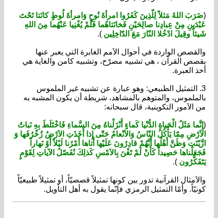
رَبَ اللهُ مَثلاً لِلّذِينَ كَفَرُوا امرأةَ نُوحٍ وَامرأةَ لُوطٍ كانَتا تَحْتَ
ْدَينِ مِنْ عِبادِنا صالِحَيْنِ فَخانَتاهُما فَلَمْ يُغْنِيا عَنْهُما مِنَ اللهِ
ئاً وقِيلَ ادْخُلا النّارَ مَعَ الدّاخِلِين
).
لقصص الواردة في أحوال الاَمم الغابرة التي يعبر عنها
صص القرآن ، هي تشبيه مصرّح، وتشبيه كامن والغاية هي
ذ العبرة.
. التمثيل الطبيعي: وهو عبارة عن تشبيه غير الملموس
لملموس، والمتوهم بالمشاهد، شريطة أن يكون المشبه به
 الاَمور التكوينية، قال سبحانه:
نَّما مَثَلُ الْحَياةِ الدُّنْيا كَماءٍ أَنْزَلْناهُ مِنَ السَّماءِ فَاخْتَلَطَ بِهِ نَباتُ
اَرْضِ
مِمّا يَأْكُلُ النّاسُ وَالاَنْعامُ حَتّى إِذا أَخَذَتِ الاَرْضُ زُخْرُفَها وَ
َيّنَت وَظَنَّ أَهْلُها أَنَّهُمْ قادِرُونَ عَلَيْها أَتاها أَمْرُنا لَيْلاً أَوْ نَهاراً
َعَلْناها حَصِيداً كَأَنْ لَمْ تَغْنَ بِالاَمْسِ كَذلِكَ نُفَصّلُ الآياتِ لِقَوْمٍ
َفَكَّرُون
).
لاَمثال القرآنية تدور بين كونها تمثيلاً قصصيّاً، أو تمثيلاً طبيعيّاً
نيّاً. وأمّا التمثيل الرمزي فإنّما يقول به أهل التأويل.