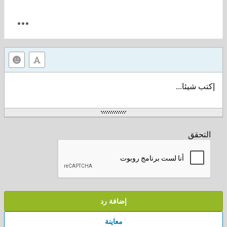
تب شيئا...
لتحقق
إضافة رد
معاينة