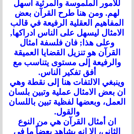
للامور الملموسة والمرئية اسهل
لهم. ومن هنا طرح القرآن بعض
لمفاهيم العقلية الرفيعة في قالب
لامثال ليسهل على الناس ادراكها,
وعلى هذا; فان فلسفة امثال
القرآن هو تنزيل القضايا العميقة
والرفيعة إلى مستوى يتناسب مع
أفق تفكير الناس.
ينبغي الالتفات هنا إلى نقطة وهي
ن بعض الامثال عملية وتبين بلسان
لعمل، وبعضها لفظية تبين باللسان
والقول.
ان أمثال القرآن هي من النوع
الثاني، الا انه يشاهد بعضاً ما في