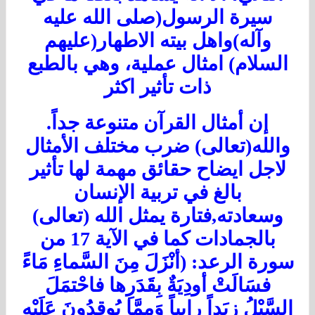
سيرة الرسول(صلى الله عليه
وآله)واهل بيته الاطهار(عليهم
السلام) امثال عملية، وهي بالطبع
ذات تأثير اكثر
إن أمثال القرآن متنوعة جداً.
والله(تعالى) ضرب مختلف الأمثال
لاجل ايضاح حقائق مهمة لها تأثير
بالغ في تربية الإنسان
وسعادته,فتارة يمثل الله (تعالى)
بالجمادات كما في الآية 17 من
ورة الرعد: (أنْزَلَ مِنَ السَّماءِ مَاءً
فسَالَتْ أودِيَةٌ بِقَدَرِها فاحْتمَلَ
لسَّيْلُ زبَداً رابياً وَمِمَّا يُوقِدُونَ عَلَيْهِ