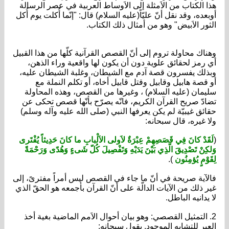
ا الكتاب من الاَمثلة إلى الاَوساط العربية في عصر الرسالة
بعده، وقد نقل أنّ عليّاً(عليه السلام) قال: "إنّما أُكلت يوم أُكل
ثور الاَبيض" وهو من أمثال ذلك الكتاب.
ناك محاولة تروم إلى أنّ القصص القرآنية كلّها من هذا القبيل
 رمز لحقائق علوية دون أن يكون لها واقعية وراء الذهن،
ذلك يفسرون قصة آدم مع الشيطان، وغلبة الشيطان عليه،
 قصة هابيل وقابيل وقتل قابيل أخاه، أو تكلم النملة مع
يمان (عليه السلام) ، وغيرها من القصص، وهذه المحاولة
ادّ صريح القرآن الكريم، فانّه يصرّح بأنّها قصص تحكى عن
ائق غيبيّة لم يكن يعرفها النبي (صلى الله عليه وآله وسلم)
ا غيره، قال سبحانه:
قَدْ كانَ فِي قَصَصِهِمْ عِبْرَةٌ لاَولى الاَلْبابِ ما كانَ حَدِيثاً يُفْتَرى
كِنْ تَصْدِيقَ الّذِي بَيْنَ يَدَيْهِ وَتَفْصِيلَ كُلّ شَىءٍ وَهُدًى وَرَحْمَةً
َوْمٍ يُؤمِنُون
).
لآية صريحة في أنّ ما جاء في القصص ليس أمراً مفترىً، إلى
ر ذلك من الآيات الدالّة على أنّ القرآن بأجمعه هو الحقّ الذي
 يدانيه الباطل.
. التمثيل القصصي: وهو بيان أحوال الاَمم الماضية بغية أخذ
عبر للتشابه الموجود. يقول سبحانه: