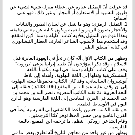
 عرفت أنّ التمثيل عبارة عن إعطاء منزلة شيء لشيء عن
يق التشبيه أو الاستعارة أو المجاز أو غير ذلك، فهو على
سام:
. التمثيل الرمزي: وهو ما ينقل عن لسان الطيور والنباتات
لاَحجار بصورة الرمز والتعمية ويكون كناية عن معاني دقيقة،
ذا النوع من التمثيل يعجّ به كتاب "كليلة ودمنة" لابن المقفع،
د استخدم هذا الاَُسلوب الشاعر العارف العطار النيشابوري
 كتابه "منطق الطير".
ظهر من الكتاب الاَوّل أنّه كان رائجاً في العهود الغابرة قبل
اِسلام ، وقد ذكر الموَرّخون أنّ طبيباً إيرانياً يدعى "برزويه"
ف على كتاب "كليلة ودمنة" في الهند مكتوباً باللغة
سنسكريتية ونقلها إلى اللغة البهلوية، وأهداه إلى بلاط
وشيروان الساساني، وقد كان الكتاب محفوظاً بلغته البهلوية
إلى أن وقف عليه عبد الله بن المقفع (106ـ143هـ) فنقله إلى
لغة العربية، ثمّ نقله الكاتب المعروف نصر الله بن محمد بن
د الحميد في القرن السادس إلى اللغة الفارسية وهو الدارج
يوم في الاَوساط العلمية.
م نقله الكاتب حسين واعظ الكاشفى إلى الفارسية أيضاً في
قرن التاسع ومن حسن الحظ توفر كلتا الترجمتين.
ام الشاعر "رودكي" بنظم، ما ترجمه ابن المقفع، باللغة
فارسية.
ظهر من غير واحد من معاجم التاريخ أنّه تطرق بعض ما في