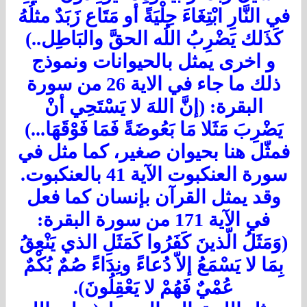
 النَّارِ ابْتِغَاءَ حِلْيَةً أو مَتَاع زَبَدٌ مثلُهُ
كَذَلك يَضْرِبُ اللُه الحقَّ والبَاطِل..)
و اخرى يمثل بالحيوانات ونموذج
ذلك ما جاء في الاية 26 من سورة
البقرة: (إنَّ اللهَ لا يَسْتَحِي أنْ
يَضْرِبَ مَثَلا مَا بَعُوضَةً فَمَا فَوْقَهَا
...
)
مثّل هنا بحيوان صغير، كما مثل في
ورة العنكبوت الآية 41 بالعنكبوت.
وقد يمثل القرآن بإنسان كما فعل
في الآية 171 من سورة البقرة:
وَمَثَلُ الّذينَ كَفَرُوا كَمَثَلِ الذي يَنْعِقُ
ِمَا لا يَسْمَعُ إلاّ دُعاءً ونِدَاءً صُمٌ بُكْمٌ
عُمْيٌ فَهُمْ لا يَعْقِلُونَ).