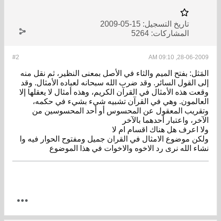
تاريخ التسجيل:
15-05-2009
المشاركات:
5264
#2
28-06-2009, 09:1
مَثل: بفتح الميم والثاء في الأصل بمعنى النظير، ثم نقل منه
ى القول السائر. وقد ضرب الله سبحانه لعباده الأمثال. وقد
عت هذه الأمثال في القرآن الكريم، وهذه أمثال لا يعقلها إلا
عالمون. وهي في القرآن تشبيه شيء بشيء في حكمه،
قريب المعقول عن المحسوس أو أحد المحسوسين من
آخر، واعتبار أحدهما بالآخر
ا اعرف هل هناك اقسام ام لا
كن موضوع الامثال في القران جميل ومفتوح الحوار فيه وا
اء الله نرى رد الاخوه والاخوات في هذا الموضوع