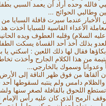
ي فالله وحده أراد أن يعمد السبي بطف
ين وطالبي الحوائج ...
الأخبار عندما سيرت قافلة السبايا من ا
عاملة الأعداء القاسية للسبايا أخذت هذ
عليه السلام) وقلبه العطوف ويده الحان
لعدو بذلك أخذ أحد القساة يسكت الطفل
اؤها فقال لها ذلك اللعين : اسكتي يا ب
تيمة من هذا الكلام الجارح وأخذت تخاطب
ً وعدواناً وسموك بالخارجي...
أن ألقاها من فوق ظهر الناقة إلى الأرض.
ً والظلام دامس ولم ينتبه لسقوطها أحد
م تستطع اللحوق بالقافلة لصغر سنها ولش
قف الرمح الذي كان عليه رأس الإمام ا
لم يستطع أحد أن يحركه وحاولوا تحريكه