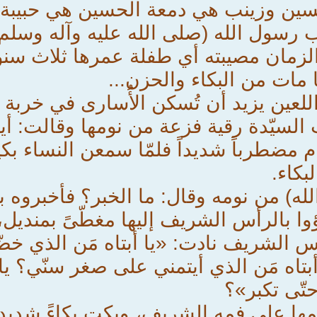
ن وزينب هي دمعة الحسين هي حبيبة ا
رسول الله (صلى الله عليه وآله وسلم).
الزمان مصيبته أي طفلة عمرها ثلاث سن
ا مات من البكاء والحزن...
للعين يزيد أن تُسكن الأُسارى في خربة
السيّدة رقية فزعة من نومها وقالت: أين
م مضطرباً شديداً فلمّا سمعن النساء بك
بكاء.
الله) من نومه وقال: ما الخبر؟ فأخبروه با
وا بالرأس الشريف إليها مغطّىً بمنديل،
 الشريف نادت: «يا أبتاه مَن الذي خضّب
تاه مَن الذي أيتمني على صغر سنّي؟ يا 
 حتّى تكبر»؟
مها على فمه الشريف، وبكت بكاءً شديداً