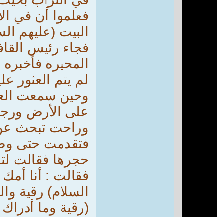
فعلموا أن في الأ
البيت (عليهم السل
فجاء رئيس القاف
المحيرة فأخبره 
لم يتم العثور عليه
وحين سمعت العقي
على الأرض ورجعت
وراحت تبحث عن 
فتقدمت حتى وصلت
حجرها فقالت لتل
فقالت : أنا أمك 
السلام) رقية وال
(رقية وما أدراك 