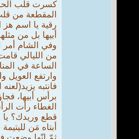
كسرت قلب الحسي
المقطعة من قلب 
رقية يا اسم هز 
أبيها بل من مثله
وفي الشام أمر ا
من الليالي قامت 
الساعة في المنا
وارتفع العويل وال
فانتبه يزيد(لعنه 
برأس أبيها، فجاؤ
الغطاء رأت الرأس
قطع وريدك؟ يا أب
أبتاه مَن لليتيمة
ثمّ إنّها وضعت ف