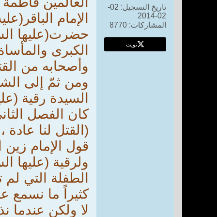
العالمين فاطمة ا
تاريخ التسجيل:
02-
الإمام الباقر(عليه السلام)، 
02-2014
المشاركات:
8770
حضرت(عليها السلا
تويت
الكبرى والمأساة 
وأصحابه من القتل
ومن ثمّ إلى الشا
السيدة رقية (علي
كان الفصل الثان
(القتل لنا عادة 
قول الإمام زين ا
ولرقية (عليها ا
الطفلة التي لم 
كثيراً ما نسمع 
لا ولكن عندما نذك