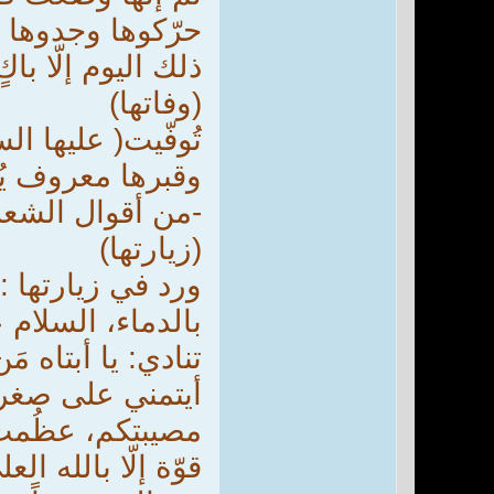
حرّكوها وجدوها ق
ذلك اليوم إلّا باكٍ
(وفاتها)
وقبرها معروف يُز
-من أقوال الشعرا
(زيارتها)
ورد في زيارتها :
بالدماء، السلام 
تنادي: يا أبتاه م
أيتمني على صغر س
مصيبتكم، عظُمت و
قوّة إلّا بالله 