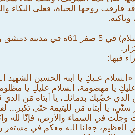
د فارقت روحها الحياة، فعلى البكاء والنح
 وباكية.
تُوفّيت( عليها السلام) في 5 صفر 
ار.
ء فيها:
 «السلام عليكِ يا ابنة الحسين الشهيد ا
عليكِ يا مهضومة، السلام عليكِ يا مظلوم
َن الذي خضّبك بدمائك، يا أبتاه مَن الذي 
نّي، يا أبتاه مَن لليتيمة حتّى تكبر...
جلّت في السماء والأرض، فإنّا لله وإنّا
العلي العظيم، جعلنا الله معكم في مستقر