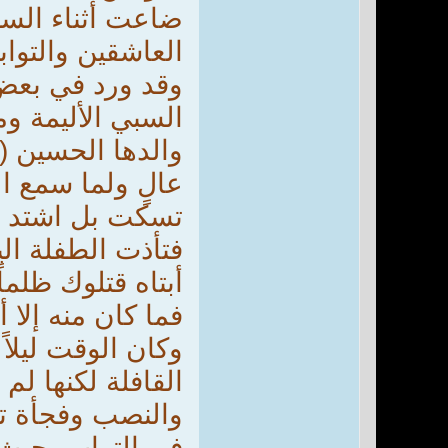
ضاعت أثناء السب
العاشقين والتواب
وقد ورد في بعض 
السبي الأليمة وم
والدها الحسين (
عالٍ ولما سمع ا
تسكت بل اشتد بك
فتأذت الطفلة الي
أبتاه قتلوك ظلما
فما كان منه إلا 
وكان الوقت ليلا
القافلة لكنها ل
والنصب وفجأة تو
في التراب بحيث 