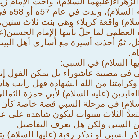
لزهراء(عليهما السلام)، وأُخت الإمام زي
ولدت في عام 57ه أو 58ه في المدينة المنوّرة.
م) واقعة كربلاء وهي بنت ثلاث سنين، ور
العظمى لما حلّ بأبيها الإمام الحسين(عل
، ثمّ أُخذت أسيرة مع أُسارى أهل البيت
م.
ها السلام) في السبي:
ي في مصيبة عاشوراء بل يمكن القول إنها
، وكرامتنا من الله الشهادة فهل رأيت ها
لعابدين (عليه السلام) لأبي حمزة الثمال
لسلام) في مرحلة السبي قصة خاصة كأن ا
تتعدَّ الثلاث سنوات لتكون شاهدة على 
عن السبي ولكن هل نعرف التفاصيل
ر السبي أو نذكر رقية (عليها السلام) يتب