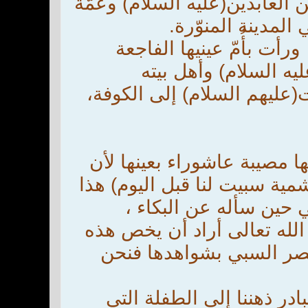
ن العابدين(عليه السلام) وعمّة
أت بأُمّ عينيها الفاجعة
يه السلام) وأهل بيته
(عليهم السلام) إلى الكوفة،
 مصيبة عاشوراء بعينها لأن
شمية سبيت لنا قبل اليوم) هذا
ي حين سأله عن البكاء ،
لله تعالى أراد أن يخص هذه
عصر السبي بشواهدها فنحن
ادر ذهننا إلى الطفلة التي