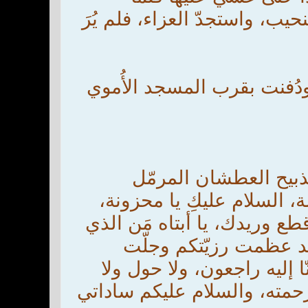
يب، واستجدّ العزاء، فلم يُرَ
61ه في مدينة دمشق ودُفنت بقرب المسجد الأُموي
لذبيح العطشان المرمّل
ة، السلام عليكِ يا محزونة،
قطع وريدك، يا أبتاه مَن الذي
 لقد عظمت رزيّتكم وجلّت
 إليه راجعون، ولا حول ولا
 رحمته، والسلام عليكم ساداتي