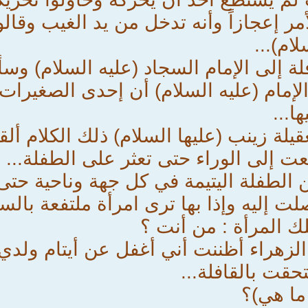
مر إعجازاً وأنه تدخل من يد الغيب وقالو
ام)...
لة إلى الإمام السجاد (عليه السلام) وس
الإمام (عليه السلام) أن إحدى الصغيرا
ا...
لة زينب (عليها السلام) ذلك الكلام أل
 إلى الوراء حتى تعثر على الطفلة...
الطفلة اليتيمة في كل جهة وناحية حت
 إليه وإذا بها ترى امرأة ملتفعة بال
ك المرأة : من أنت ؟
الزهراء أظننت أني أغفل عن أيتام ولدي
تحقت بالقافلة...
ما هي)؟