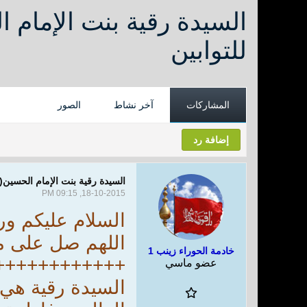
السيدة رقية بنت الإمام ا
للتوابين
المشاركات
آخر نشاط
الصور
إضافة رد
السيدة رقية بنت الإمام الحسين(ع
18-10-2015, 09:15 PM
السلام عليكم ورح
اللهم صل على م
خادمة الحوراء زينب 1
++++++++++++
عضو ماسي
السيدة رقية هي 