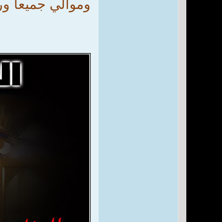
وموالي جميعاً ور