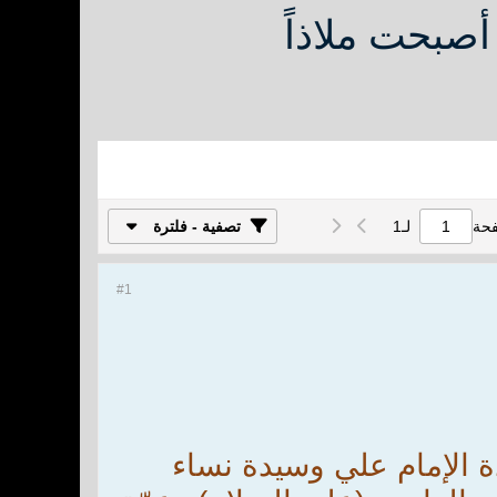
أصبحت ملاذاً
فحة
لـ
1
تصفية - فلترة
#1
ة الإمام علي وسيدة نساء