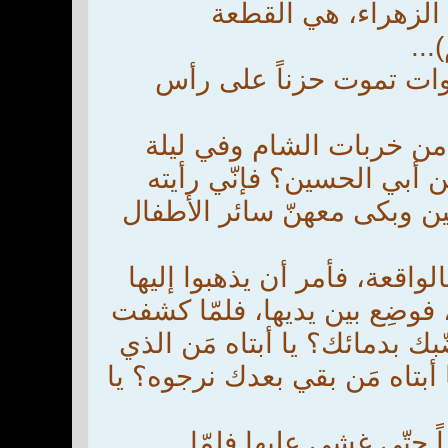
لزهراء، هي القطعة
..
وات تموت حزناً على رأس
 من خربات الشام وفي ليلة
 أبي الحسين؟ فإنّي رأيته
ين وبكى معهنّ سائر الأطفال
لواقعة، فأمر أن يذهبوا إليها
 فوضِع بين يديها، فلمّا كشفت
ك بدمائك؟ يا أبتاه مَن الذي
أبتاه مَن بقي بعدك نرجوه؟ يا
 حتّى غشي عليها فلمّا