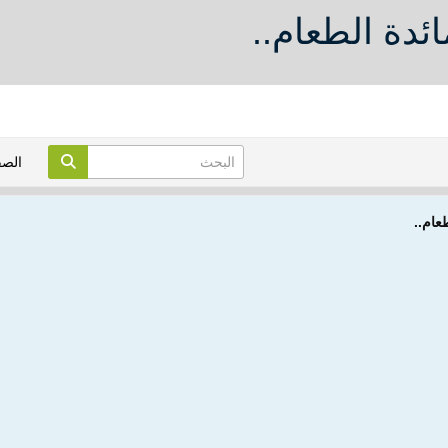
دة الطعام..
الص
عام..