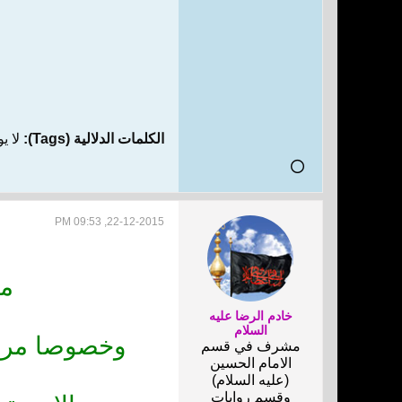
الكلمات الدلالية (Tags):
لا ي
22-12-2015, 09:53 PM
مع
خادم الرضا عليه
السلام
وخصوصا مرحلة
مشرف في قسم
الامام الحسين
(عليه السلام)
وقسم روايات