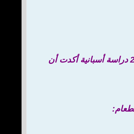
طعام: