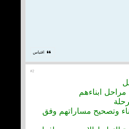
اقتباس
#2
ل
 مراحل ابناءهم
رحلة
ناء وتصحيح مساراتهم وفق