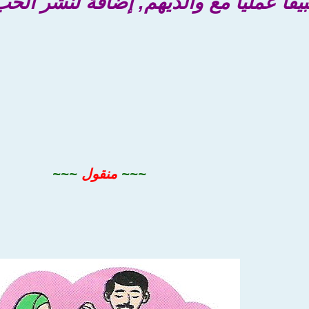
قاً عملياً مع والديهم, إضافة لنشر الحب
~~~
منقول
~~~