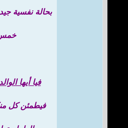
بحالة نفسية جيدة
خمس م
فيا أيها الوال
فيطمئن كل منكم