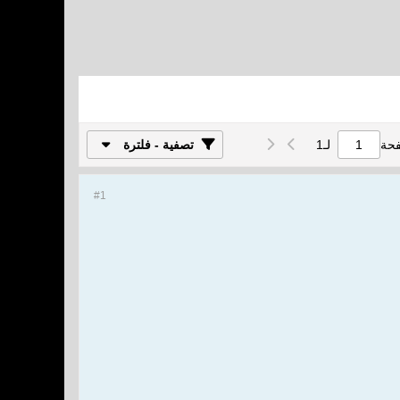
فحة
لـ
1
تصفية - فلترة
#1