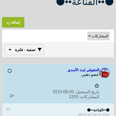
⚫••القناعة••⚫
إضافة رد
تصفية - فلترة
الحقوقي ليث الأسدي
عضو ذهبي
تاريخ التسجيل:
05-08-2015
المشاركات:
1255
#1
⚫••القناعة••⚫
02-11-2015, 12:16 AM