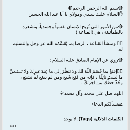
🔴بسم الله الرحمن الرحيم🔴
✋السلام عليك سيدي ومولاي يا أبا عبد الله الحسين
🔴من الأمور التي تُريح الإنسان نفسياً وجسدياً، وتشعره
بالطمأنينة ، هي (القناعة )
👈🏻 ومنشأ القناعة ، الرضا بما يُقَسِّمُه الله عز وجل والتسليم
له..
🔴روي عن الإمام الصادق عليه السلام :
☝🏻إقنَعْ بما قَسَمَ اللّهُ لكَ ولا تَنظُرْ إلى ما عِندَ غيرِكَ ولا تَــتَـمنَّ
ما لستَ نائِلَهُ ، فإنه من قَنِعَ شَبِعَ ومن لم يقنع لم يَشبَع ،
وخُذْ حظَّك من آخِرتكَ..
اللهم صل على محمد وآل محمد🌹
🙏نسألكم الدعاء
الكلمات الدلالية (Tags):
لا يوجد