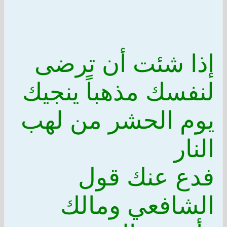
إذا شئت أن ترضى
لنفسك مذهباً ينجيك
يوم الحشر من لهب
النار
فدع عنك قول
الشافعي ومالك