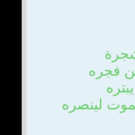
شجرة
من فجره
بتره
موت لينصره