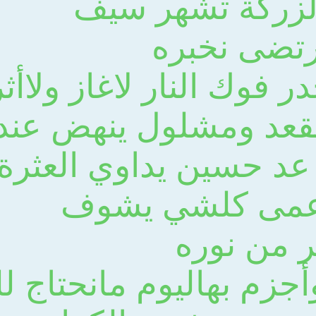
زركة تشهر سيف
تضى نخبره
ر فوك النار لاغاز ولاأ
قعد ومشلول ينهض عنده
عد حسين يداوي العثرة 
أعمى كلشي يشوف
ر من نوره
جزم بهاليوم مانحتاج لل