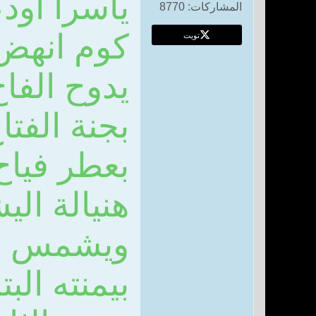
ياسرا أود
المشاركات:
8770
كوم انهض 
تويت
يدوح الفاح
بجنة الفتا
بعطر فياح
هنيالة ال
ويشمس ال
بيمنته البتا