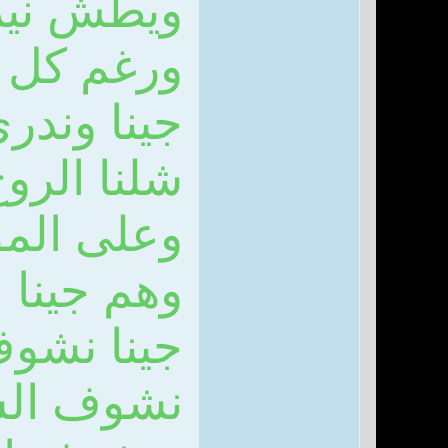
ويطش نير
ورغم كل م
جينا وندري
شلنا الرو
وعلى الم
وهم جينا
جينا نشوف
نشوف الش