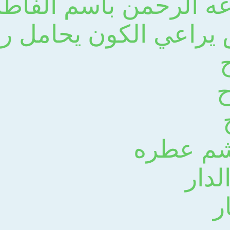
عه الرحمن باسم الفاطم
يراعي الكون يحامل راي
ح
يشم عطره
دار
ر