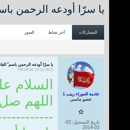
يا سرّا أودعه الرحمن باس
المشاركات
آخر نشاط
الصور
يا سرّا أودعه الرحمن باسم ً الف
23-11-2015, 08:08 PM
السلام عل
خادمة الحوراء زينب 1
اللهم صل
عضو ماسي
------------
تاريخ التسجيل:
02-
02-2014