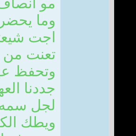
مو انصاف 
وما يحضر
اجت شيعتك
تعنت من ب
وتحفظ عه
جددنا الع
لجل سمه ا
ويطك الكا