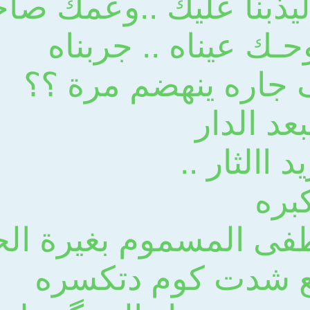
يذبنا عليك ..وعمك صا
حـك عيناه .. جربناه
 جاره ينهضم مرة ؟؟
عد الدار
 االثار ..
كبره
فى المسموم بغيرة ال
لع شدت كوم دتكسره