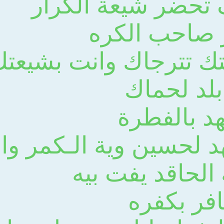
تحضر شيعة الكرار
 صاحب الكره
 تترجاك وانت بشيعتك
لد لحماك
د بالفطرة
هد لحسين وية الـكمر وا
لحاقد يفت بيه
فر بكفره