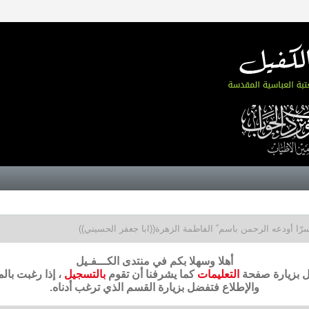
سرّا أودعه الرحمن باسم ً الفاطمة الزهرة((ابا جعفر الحسيني))
أهلا وسهلا بكم في منتدى الكـــفـيل
ضل بزيارة صفحة
التعليمات
كما يشرفنا أن تقوم
بالتسجيل
، إذا رغبت بال
والإطلاع فتفضل بزيارة القسم الذي ترغب أدناه.