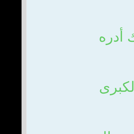
 أدره
لكبرى