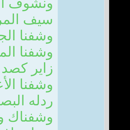
ونشوف ال
سيف المر
وشفنا الجد
وشفنا الم
زاير كصد 
وشفنا ال
ردله البص
وشفناك وأ