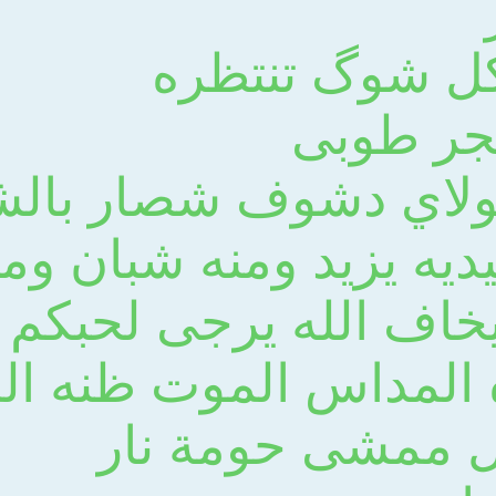
كل شوگ تنتظره
جر طوبى
لاي دشوف شصار بال
ديه يزيد ومنه شبان و
يخاف الله يرجى لحبكم ي
المداس الموت ظنه ال
 ممشى حومة نار