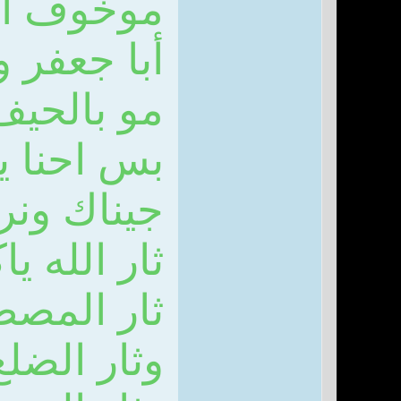
موخوف ال
أبا جعفر و
مو بالحيف
بس احنا يب
جيناك ونريد
ثار الله يا
ثار المصط
وثار الض