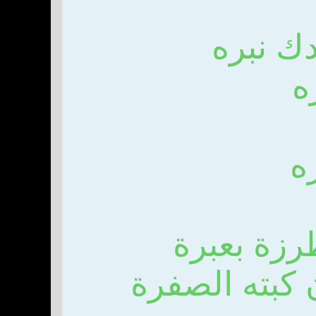
دك نبره
ه
ه
رزة بعبرة
كبته الصفرة