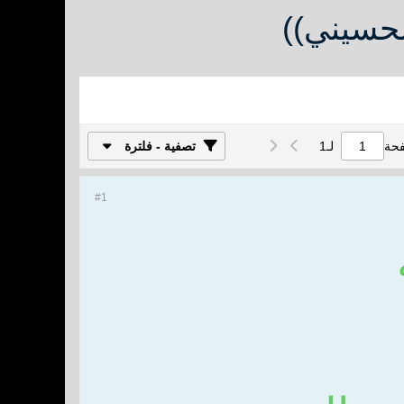
لحسيني))
فحة
لـ
1
تصفية - فلترة
#1