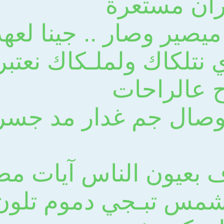
ان مستعرة
يصير وصار .. جينا لعه
 نتلكاك ولملـكاك نعتبر
ح عالراحات
وصال جم غدار مد جسر
 بعيون الناس آيات مط
مس تبـجي دموم تلون 