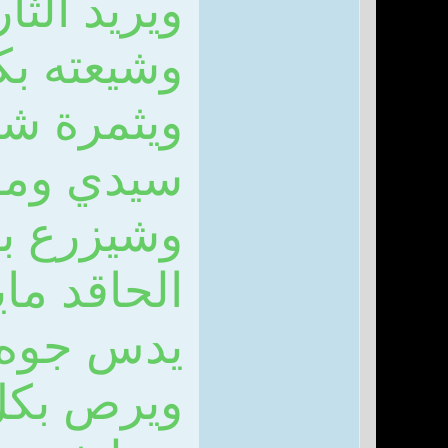
ويريد الثار
وشيعته ب
ويثمرة ش
سيدي ومو
وشيزرع بي
الحاقد ما
يدس جوه 
ويرص بكل