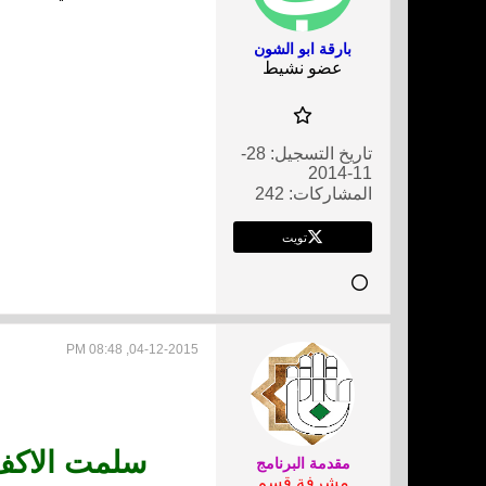
بارقة ابو الشون
عضو نشيط
تاريخ التسجيل:
28-
11-2014
المشاركات:
242
تويت
04-12-2015, 08:48 PM
سلمت الاكف 
مقدمة البرنامج
مشرفة قسم