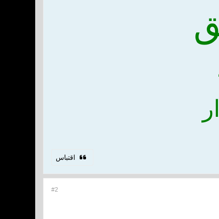
ق
ر
اقتباس
#2