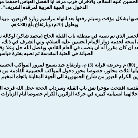
لحسين عليه السلام، والاخران قرب مرقد ابا الفضل العباس احدهما م
الدخول من الجهة الغربية لمرقده الشريف".
وبطول (70م) وبارتفاع بلغ (3.80)م.
جسر الذي تم نصبه في منطقة باب القبلة الحاج (محمد شاكر) لوكالة نو
ن امنحه لخدمة زوار الإمام الحسين عليه السلام، ولي الشرف في ذلك،
د ان كان مقررا له ان ينصب في العام القادم، وبفضل الله جل وعلا وق
الصيانة في العتبة المقدسة تم نصبه بفترة قياسي
بيا لثلاث محاور، خصوصا محور دخول المواكب الحسينية القادمة من شا
ين الكرام العبور من شارع الجمهورية الى الجهة المقابلة باتجاه المخ
المقدسة افتتحت مؤخرا نفق باب القبلة وسرداب الحجة عجل الله فرجه
خلالهما انسيابية كبيرة في حركة الزائرين الكرام خصوصا ايام الزيارات الم