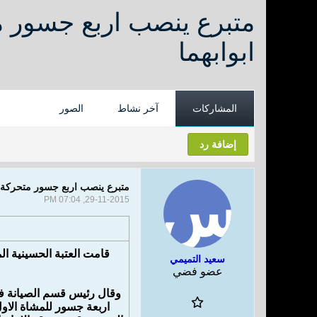
متبرع ينصب اربع جسور م
ابوابهما
المشاركات
آخر نشاط
الصور
إضافة رد
متبرع ينصب اربع جسور متحركة ق
29-11-2015, 07:04 PM
قامت العتبة الحسينية ا
سعيد التميمي
عضو فضي
وقال رئيس قسم الصيانة في 
اربعة جسور للمشاة الاول