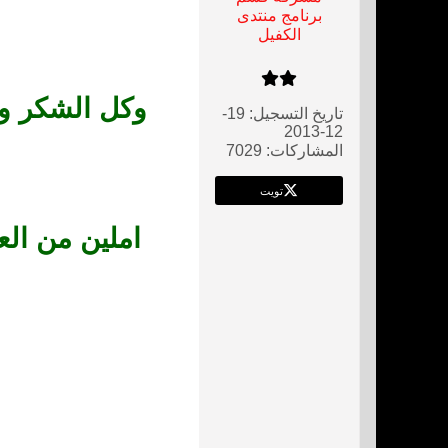
برنامج منتدى
الكفيل
وكل الشكر وا
تاريخ التسجيل:
19-
12-2013
المشاركات:
7029
تويت
املين من العل