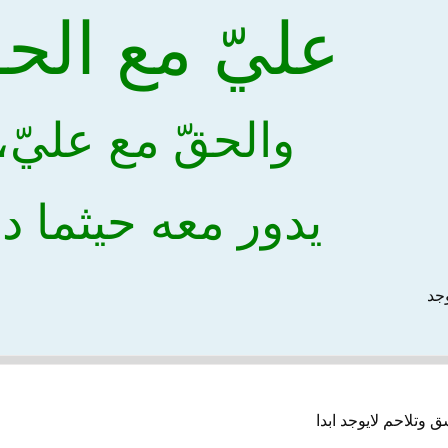
عليّ مع الح
والحقّ مع عليّ،
يدور معه حيثما دا
وجد
 وتلاحم لايوجد ابدا