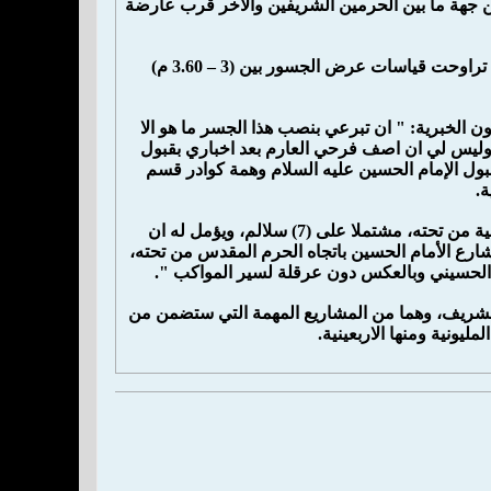
ن جهة ما بين الحرمين الشريفين والاخر قرب عارضة
وأضاف ان الجسور تم نصبها بشكل مؤقت وسيتم رفعها بعد انتهاء مراسيم زيارة الاربعين، مبينا تراوحت قياسات عرض الجسور بين (3 – 3.60 م)
ن الخبرية: " ان تبرعي بنصب هذا الجسر ما هو الا
 وليس لي ان اصف فرحي العارم بعد اخباري بقبول
بول الإمام الحسين عليه السلام وهمة كوادر قسم
ة.
واضاف يبلغ طول الجسر (80) م وعرضه قرابة (3) م، وارتفاع جيد يسمح لمرور المواكب الحسينية من تحته، مشتملا على (7) سلالم، ويؤمل له ان
رع الأمام الحسين باتجاه الحرم المقدس من تحته،
يم الحسيني وبالعكس دون عرقلة لسير المواكب ".
 الشريف، وهما من المشاريع المهمة التي ستضمن من
ليونية ومنها الاربعينية.