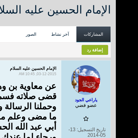
الإمام الحسين عليه السلا
المشاركات
آخر نشاط
الصور
إضافة رد
الإمام الحسين عليه السلام
03-12-2015, 10:45 AM
عن معاوية بن و
قضى صلاته فسمعت
ياراعي الجود
وحملنا الرسالة وج
عضو فضي
ما مضى وعلم ما ب
أبي عبد الله الح
تاريخ التسجيل:
13-
ورجاء لما عندك 
05-2014