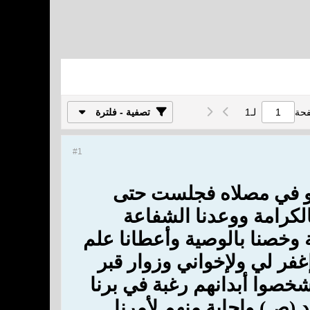
فحة
لـ
1
تصفية - فلترة
#1
هو في مصلاه فجلست حتى
لكرامة ووعدنا الشفاعة
فة وخصنا بالوصية وأعطانا علم
غفر لي ولإخواني وزوار قبر
شخصوا أبدانهم رغبة في برنا
(ص) وإجابة منهم لأمرنا