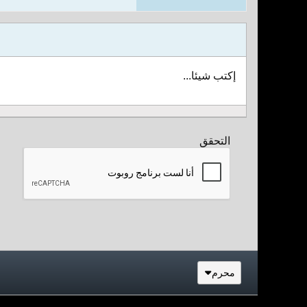
إكتب شيئا...
التحقق
محرم