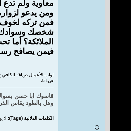
معاوية ولم تدع ا
ومن يدعو لزواره
فمن تركه لخوف ر
شخصك وسوادك مم
الملائكة؟ أما تح
فيمن يصافح رسو
ص231
قاسوك ابا حسن بسوا
وهل بالطود يقاس الذر
الكلمات الدلالية (Tags):
لا ي