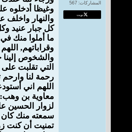
المشاركات:
567
وغيظا أدخلوه على
تويت
والنهار واخلف ع
كل جبار عنيد و
ما أملوا منك في 
وقراباتهم, اللهم
والشخوص إلينا خ
التي تقلبت على 
رحمة لنا وارحم 
اللهم اني أستود
معاوية بن وهب: م
لزوار الحسين عل
سمعته منك كان لمن
تمنيت أن كنت زرت