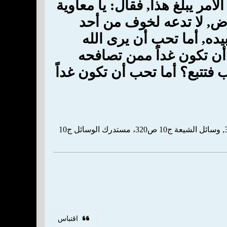
مر يبلغ هذا, فقال: يا معاوية
رض, لا تدعه لخوف من أحد
ده, أما تحب أن يرى الله
 تكون غداً ممن تصافحه
 فتتبع؟ أما تحب أن تكون غداً
ثواب الأعمال ص94، الكافي ج4 ص582، كامل الزيارات ص228، البحار ج98 ص8، المزار الكبير ص334, وسائل الشيعة ج10 ص320، مستدرك الوسائل ج10
اقتباس