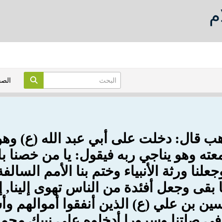
م
الص
هب قال: دخلت على أبي عبد الله (ع) و
ه وهو يناجي ربه فيقول: يا من خصنا با
علنا ورثة الأنبياء وختم بنا الأمم السال
قى وجعل أفئدة من الناس تهوى إلينا, إ
سين بن علي (ع) الذين أنفقوا أموالهم وأ
في صلتنا وسرورا أدخلوه على نبيك محمد 