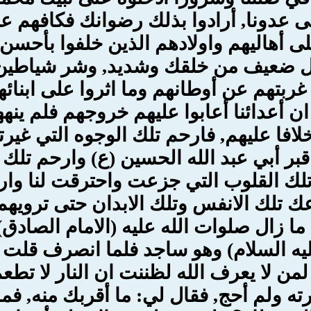
 عدونا, أرادوا بذلك رضوانك فكافهم عنا
لى أهاليهم واولادهم الذين خلفوا بأحس
كل ضعيف من خلقك وشديد, وشر شياطين
غربتهم عن أوطانهم وما اثروا على ابنائه
 ان أعدائنا أعابوا عليهم خروجهم فلم ي
لافا عليهم, فارحم تلك الوجوه التي غي
قبر أبي عبد الله الحسين (ع) وارحم تلك
تلك القلوب التي جزعت واحترقت لنا وارح
عك تلك الانفس وتلك الابدان حتى تروي
ا زال صلوات الله عليه (الامام الصادق) 
يه السلام) وهو ساجد فلما انصرف قلت ل
 لا يعرف الله لظننت ان النار لا تطعم من
ه ولم أحج, فقال لي: ما أقربك منه, فما