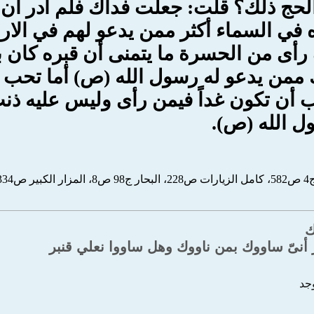
لحج ذلك؟ قلت: جعلت فداك فلم أدر ان الا
 في السماء أكثر ممن يدعو لهم في الا
أى من الحسرة ما يتمنى أن قبره كان بي
ن يدعو له رسول الله (ص) أما تحب أن
ب أن تكون غداً فيمن رأى وليس عليه ذنب
ل الله (ص).
ك
 أنىّ ساووك بمن ناووك وهل ساووا نعلي قنبر
وجد