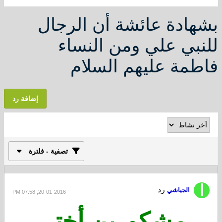
بشهادة عائشة أن الرجال
للنبي علي ومن النساء
فاطمة عليهم السلام
إضافة رد
تصفية - فلترة
رد
الجياشي
20-01-2016, 07:58 PM
مشكورين أختي