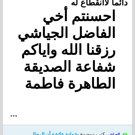
دائما لاأنقطاع له
احسنتم أخي
الفاضل الجياشي
رزقنا الله واياكم
شفاعة الصديقة
الطاهرة فاطمة
كتب موضوع
بشهادة عائشة أن الرجال
الجياشي