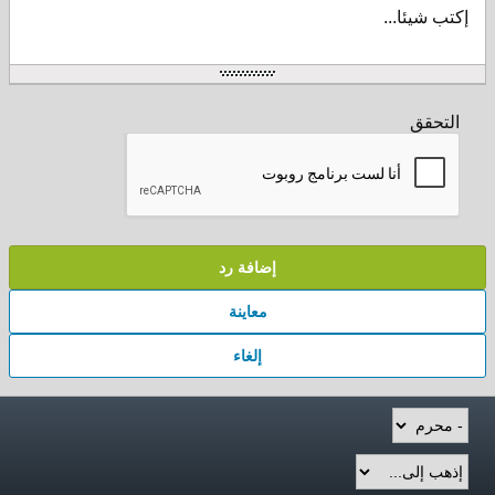
إكتب شيئا...
التحقق
إضافة رد
معاينة
إلغاء