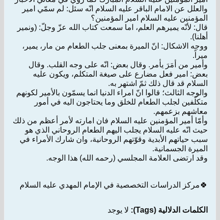
والعلل عن الامام الباقر عليه السلام انّه سئل: لم سمّي امير
المؤمنين عليه السلام امير المؤمنين؟
قال: لأنّه يميرهم العلم، اما سمعت كتاب الله عزّ وجلّ: (ونمير
أهلنا).
ووجه الاشكال: انّ الميرة بمعنى جلب الطعام من مار، يمير،
ميراً.
وأمير من أمَرَ يأمر. وقال بعض: انّه على وجه القلب. وقال
بعض: امير فعل مضارع على صيغة المتكلم، ويكون عليه
السلام قد قال ذلك ثمّ اشتهر به.
والوجه الثالث؛ قالوا انّ امراء الدنيا انما يسمّون بالأمير لكونهم
متكلّفين لجلب الطعام للخلق وما يحتاجون اليه في أمور
معاشهم بزعمهم.
وأمّا أمير المؤمنين عليه السلام فان امارته لأمر أعظم من ذلك
حيث انّه عليه السلام يجلب اليهم الطعام الروحاني الذي هو
سبب حياتهم الأبدية وقوّتهم الروحانية، وان شارك الأمراء في
الميرة الجسمانية.
وقد ارتضى العلامة المجلسي (رحمه الله) هذا الوجه.
🍀مركز الدراسات التخصصية في الإمام المهدي عليه السلام
الكلمات الدلالية (Tags):
لا يوجد