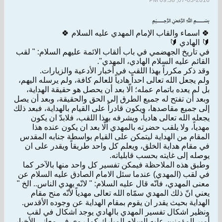
07-03-2016, 09:58 PM
﷽
🍀 اسماء والقاب الإمام المهدي عليه السلام 🍀
🔰 الهادي 🔰
في تاريخ الجهضمي في باب ألقاب الائمة عليهم السلام: " لقب
القائم عليه السلام الهادي، المهدي".
وقد ذكر مكرراً بهذا اللقب في أخبار الأدعية والزيارات.
ولم يجعل الله تعالى احداً هادياً للعالم كافة، ولم يرسله اليهم،
بل لم يعده باتمام عمله؛ الّا بعد أن يحصل هو حقيقة الهداية،
وبعد أن تفتح له جميع الطرق إلى الحق والحقيقة، وبعد أن يصل
إلى جميع مقاصدها، ويكون قادراً على القيام بالهداية، فبعد ذلك
يجعله الله تعالى هادياً، ويشرفه بهذا اللقب، فلابدّ ان يكون
مهدياً، ولا يلقب حضرته بالمهدي الّا بعد ان يكون عنده هذا
المقام من الهداية ليتمكن على القيام بواسطة جنابه المقدس
في مقام هداية الخلق، ويعلم كل واحد طريقاً ويقدر على ان
يوصله إلى غايته بحسب قابلياته.
وطبق هذه الملاحظة فيمكن تفسير كل واحد منها بالآخر كما
في لقب (المهدي) عندما سئل الامام الصادق عليه السلام عن
معنى المهدي، فانّه قال عليه السلام: " لانّه يهدي الناس.. الخ "
يعني انّ ذلك المهدي سمّاه الله تعالى مهدياً لأنّه منح مقام
الهداية بحيث يقدر ان يقوم بمقام الهداية عن وجوده الأقدس.
ونظير اشكال تفسير المهدي بالهادي يوجد اشكال في لقب
أمير المؤمنين عليه السلام المبارك كما روي في معاني الأخبار