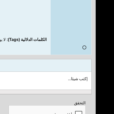
الكلمات الدلالية (Tags):
لا ي
إكتب شيئا...
التحقق