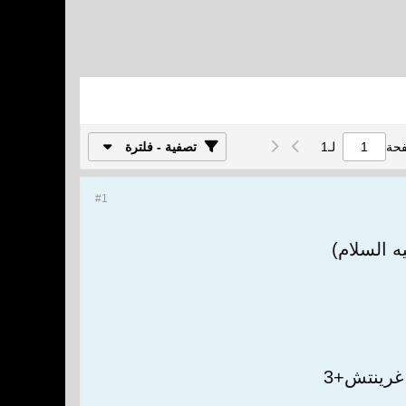
فحة
لـ
1
تصفية - فلترة
#1
 السلام)