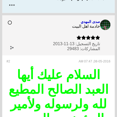
صدى المهدي
خادمة اهل البيت
تاريخ التسجيل:
13-11-2013
المشاركات:
29483
#2
08-05-2016, 07:47 AM
السلام عليك أيها
العبد الصالح المطيع
لله ولرسوله ولأمير