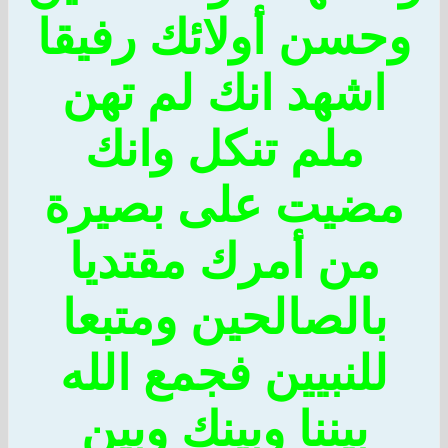
وحسن أولائك رفيقا
اشهد انك لم تهن
ملم تنكل وانك
مضيت على بصيرة
من أمرك مقتديا
بالصالحين ومتبعا
للنبيين فجمع الله
بيننا وبينك وبين