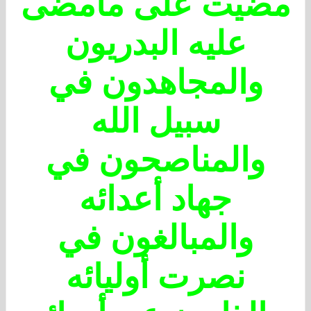
مضيت على مامضى
عليه البدريون
والمجاهدون في
سبيل الله
والمناصحون في
جهاد أعدائه
والمبالغون في
نصرت أوليائه