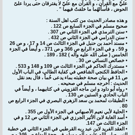
عليَّ مع القرآن ، و القرآن مع عليّ لا يفترقان حتى يردا علىّ
الحوض ، فأسألهُما ما خلفتُ فيهما " .
و هذه مصادر الحديث من كتب اهل السنة :
صحيح مسلم في الجزء السابع ص 122 .
• سنن الترمذي في الجزء الثاني ص 307 .
• سنن الدرامي في الجزء الثاني ص 432 .
• مسند أحمد بن حنبل في الجزء الثالث ص 14 و 17 ، و ص 26
و 59 ، و في الجزء الرابع ص 366 و ص 371 ، و أيضاً في الجزء
الخامس ( صلى الله عليه وآله ) 182 ، 189 .
• خصائص النسائي ص 30 .
• مستدرك الحاكم في الجزء الثالث ص 109 و 148 و 533 .
• الحافظ الكنجي الشافعي في كفاية الطالب في الباب الأول
ص 11 في بيان صحة خطبته بماء يدعى خُماً ، قال بعد نقل
الحديث : أخرجه مسلم في صحيحه .
• رواه أبو داود و ابن ماجه القزويني في كتابيهما ، و أيضاً في
الباب الحادي و الستين ص 130 .
• الطبقات لمحمد بن سعد الزهري البصري في الجزء الرابع ص
80 .
• الحلية لأبي نعيم الأصبهاني في الجزء الأول ص 355 .
• أسد الغابة لابن الأثير الجرزي في الجزء الثاني ص 12 و في
الجزء الثالث ص 147.
• العقد الفريد لابن عبد ربه القرطبي في الجزء الثاني في خطبة
النبي صلى الله عليه و آله و سلم في حجة الوداع ص 346 و ص