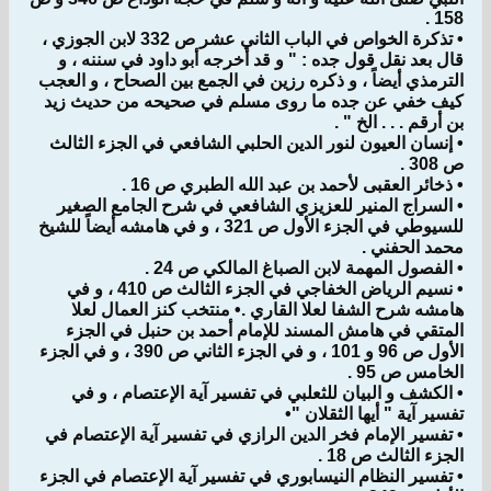
158 .
• تذكرة الخواص في الباب الثاني عشر ص 332 لابن الجوزي ،
قال بعد نقل قول جده : " و قد أخرجه أبو داود في سننه ، و
الترمذي أيضاً ، و ذكره رزين في الجمع بين الصحاح ، و العجب
كيف خفي عن جده ما روى مسلم في صحيحه من حديث زيد
بن أرقم . . . الخ " .
• إنسان العيون لنور الدين الحلبي الشافعي في الجزء الثالث
ص 308 .
• ذخائر العقبى لأحمد بن عبد الله الطبري ص 16 .
• السراج المنير للعزيزي الشافعي في شرح الجامع الصغير
للسيوطي في الجزء الأول ص 321 ، و في هامشه أيضاً للشيخ
محمد الحفني .
• الفصول المهمة لابن الصباغ المالكي ص 24 .
• نسيم الرياض الخفاجي في الجزء الثالث ص 410 ، و في
هامشه شرح الشفا لعلا القاري .• منتخب كنز العمال لعلا
المتقي في هامش المسند للإمام أحمد بن حنبل في الجزء
الأول ص 96 و 101 ، و في الجزء الثاني ص 390 ، و في الجزء
الخامس ص 95 .
• الكشف و البيان للثعلبي في تفسير آية الإعتصام ، و في
تفسير آية " أيها الثقلان "•
• تفسير الإمام فخر الدين الرازي في تفسير آية الإعتصام في
الجزء الثالث ص 18 .
• تفسير النظام النيسابوري في تفسير آية الإعتصام في الجزء