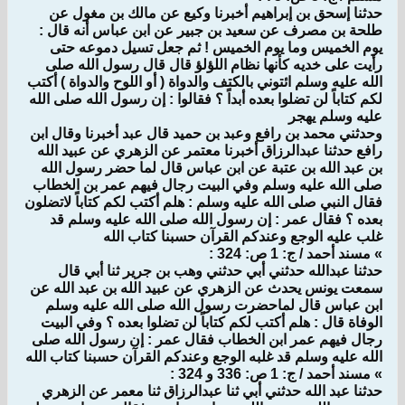
حدثنا إسحق بن إبراهيم أخبرنا وكيع عن مالك بن مغول عن
طلحة بن مصرف عن سعيد بن جبير عن ابن عباس أنه قال :
يوم الخميس وما يوم الخميس ! ثم جعل تسيل دموعه حتى
رأيت على خديه كأنها نظام اللؤلؤ قال قال رسول الله صلى
الله عليه وسلم ائتوني بالكتف والدواة ( أو اللوح والدواة ) أكتب
لكم كتاباً لن تضلوا بعده أبداً ؟ فقالوا : إن رسول الله صلى الله
عليه وسلم يهجر
وحدثني محمد بن رافع وعبد بن حميد قال عبد أخبرنا وقال ابن
رافع حدثنا عبدالرزاق أخبرنا معتمر عن الزهري عن عبيد الله
بن عبد الله بن عتبة عن ابن عباس قال لما حضر رسول الله
صلى الله عليه وسلم وفي البيت رجال فيهم عمر بن الخطاب
فقال النبي صلى الله عليه وسلم : هلم أكتب لكم كتاباً لاتضلون
بعده ؟ فقال عمر : إن رسول الله صلى الله عليه وسلم قد
غلب عليه الوجع وعندكم القرآن حسبنا كتاب الله
» مسند أحمد / ج: 1 ص: 324 :
حدثنا عبدالله حدثني أبي حدثني وهب بن جرير ثنا أبي قال
سمعت يونس يحدث عن الزهري عن عبيد الله بن عبد الله عن
ابن عباس قال لماحضرت رسول الله صلى الله عليه وسلم
الوفاة قال : هلم أكتب لكم كتاباً لن تضلوا بعده ؟ وفي البيت
رجال فيهم عمر ابن الخطاب فقال عمر : إن رسول الله صلى
الله عليه وسلم قد غلبه الوجع وعندكم القرآن حسبنا كتاب الله
» مسند أحمد / ج: 1 ص: 336 و 324 :
حدثنا عبد الله حدثني أبي ثنا عبدالرزاق ثنا معمر عن الزهري