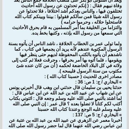
وبعد أن استولى أبو بكر على منصب الخلافة جمع الناس بعد
وفاة نبيهم فقال : ( إنكم تحدثون عن رسول الله أحاديث
تختلفون فيها ، والناس بعدكم أشد اختلافا ، فلا تحدثوا عن
رسول الله شيئا فمن سألكم فقولوا : بيننا وبينكم كتاب الله
فاستحلوا حلاله ، وحرموا حرامه )
والتزاما من الخليفة بما أمر المسلمين به قام بحرق الأحاديث
التي سمعها من رسول الله بإذنه ، وكتبها بخط يده.
ولما تولى عمر بن الخطاب الخلافة ، ناشد الناس أن يأتوه بسنة
الرسول المكتوبة عندهم لأنه يريد أن يجمعها في كتاب ، كما
ناشدهم أن يأتوه بالكتب المحفوظة لديهم حتى ينظر فيها
ويقومها ، فلما أتوه بها أمر بحرقها ، وحرقت فعلا ثم كتب إلى
ولاته في كل البلاد الخاضعة لحكمه ( أن من كان عنده شئ
مكتوب من سنة الرسول فليمحه ).
مصادر اخرى للحديث ( حسبنا كتاب الله ) :
» البخاري / ج: 1 ص: 36 :
حدثنا يحيى بن سليمان قال حدثني ابن وهب قال أخبرني يونس
عن ابن شهاب عن عبيد الله بن عبد الله عن ابن عباس قال :
لما اشتد بالنبي صلى الله عليه وسلم وجعه قال : ائتوني بكتاب
أكتب لكم كتاباً لا تضلوا بعده ؟ قال عمر : إن النبي صلى الله
عليه وسلم غلبه الوجع وعندنا كتاب الله حسبنا
» البخاري / ج: 5 ص: 137 :
أخبرنا معمر عن الزهري عن عبيد الله بن عبد الله بن عتبة عن
ابن عباس رضي الله عنهما قال لما حضر رسول الله صلى الله