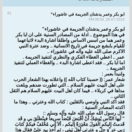
#1
ابو بكر وعمر يدشنان الجريمة في عاشوراء"
26-07-2016, 08:50 PM
ابو بكر وعمر يدشنان الجريمة في عاشوراء"
في هذا الموضوع .. ادلة من المصادر السنية على ان ابا بكر
وعمر هما من اسس الاساس واطلقا اشارة البدء لاتباعهما
للقيام بابشع جريمة في تاريخ الانسانية .. وضد عترة النبي
الاكرم صلى الله عليه وآله في عاشوراء ..
عمر .. اعطي الغطاء الفكري والنظري لتنفيذ الجريمة .
اما ابا بكر .. فقد اعطى اشارة البدء .. والغطاء العملي لتنفيذ
الجريمة ..
ولنبدأ بعمر :
شعار عمر: (( حسبنا كتاب الله )) واعلانه بهذا الشعار الحرب
على اهل البيت عليهم السلام .. التي تطورت ضدهم وبلغت
مداها في كربلاء .. فيما كان اهل البيت عليهم السلام هم الثقل
الثاني ..
فقد اكد النبي واوصي بالثقلين : كتاب الله وعترتي .. وهذا ما
اكدته المصادر السنية :
قال رسول الله صلى الله عليه وآله وسلم ::
" أيها النّاس يُوشِكُ أنْ أقْبَضَ قَبْضاً سرِيعاً فينْطلَقَ بي و قَد
قَدمتُ إليكم القولَ مَعْذِرَةً إليكم ، ألاَ إني مُخْلفٌ فيكمْ كتابَ
رَبي عز ّوَ جلّ و عِترتي أهلَ بَيتي ، ثم أخذ بيد عليْ فقال هذا