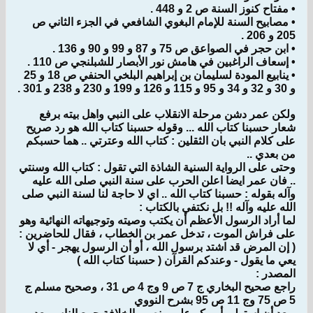
• مفتاح كنوز السنة ص 2 و 448 .
• مصابيح السنة للإمام البغوي الشافعي في الجزء الثاني ص
205 و 206 .
• ابن حجر في الصواعق ص 75 و 87 و 99 و 90 و 136 .
• إسعاف الراغبين في هامش نور الأبصار للشبلنجي ص 110 .
• ينابيع المودة لسليمان بن إبراهيم البلخي الحنفي ص 18 و 25
و 30 و 32 و 34 و 95 و 115 و 126 و 199 و 230 و 238 و 301 .
ولكن عمر دشن مرحلة الانقلاب على النبي واهل بيته برفع
شعار حسبنا كتاب الله ... وقوله حسبنا كتاب الله هو رد صريح
على كلام النبي بان الثقلين : كتاب الله وعترتي .. هما حسبكم
من بعدي ..
وحتى على الرواية السنية الشاذة التي تقول : كتاب الله وسنتي
.. فان عمر ايضا اعلن الحرب على سنة النبي صلى الله عليه
وآله بقوله : حسبنا كتاب الله .. اي لا حاجة لنا لسنة النبي صلى
الله عليه وآله !! بل نكتفي بالكتاب :
لما أراد الرسول الأعظم أن يكتب وصيته وتوجيهاته النهائية وهو
على فراش الموت ، تدخل عمر بن الخطاب ، فقال للحاضرين :
( إن المرض قد اشتد برسول الله ، أو أن الرسول يهجر - أي لا
يعي ما يقول - وعندكم القرآن ( حسبنا كتاب الله )
المصدر :
راجع صحيح البخاري ج 7 ص 9 وج 4 ص 31 ، وصحيح مسلم ج
5 ص 75 وج 11 ص 95 بشرح النووي