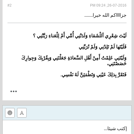
#2
26-07-2016, 09:24 PM
جزااااكم الله خيرا.......
لَيْتَ شِعْرِي أللْشَقاءِ وَلَدَتْنِي أُمِّي أَمْ لِلْعَناءِ رَبَّتْنِي ؟
فَلَيْتَها لَمْ تَلِدْنِي وَلَمْ تُرَبِّنِي
وَلَيْتَنِي عَلِمْتُ أَمِنْ أَهْلِ السَّعادَةِ جَعَلْتَنِي وَبِقُرْبِكَ وَجِوارِكَ
خَصَصْتَنِي،
فَتَقَرَّ بِذلِكَ عَيْنِي وَتَطْمَئِنَّ لَهُ نَفْسِي
.
إكتب شيئا...