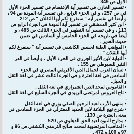
الأول ص 349 .
• تفسير الخازن في تفسير آية الإعتصام في تفسير الجزء الأول
في ص 257 ، و في الجزء الرابع ، في تفسير آية المودة ص 94 ،
و أيضاً في تفسير آية " سنفرغ لكم أيها الثقلان " ص 212 .
• ابن كثير الدمشقي في تفسير آية المودة في الجزء الرابع ص
113 ، و في تفسير آية التطهير في الجزء الثالث ص 485 ، و
أيضاً في تاريخه في الجزء الخامس أو السادس في ضمن
حديث الغدير .
• المواهب العلية لحسين الكاشفي في تفسير آية " سنفرغ لكم
أيها الثقلان " .
• النهاية لابن الأثير الجزري في الجزء الأول ، و أيضاً في الدر
النثير للسيوطي ص 155 .
• لسان العرب لجمال الدين الأفريقي المصري في الجزء
السادس في لغة العترة و في الجزء الثالث عشر في لغة الثقل
و الحبل.
• القاموس لمجد الدين الشيرازي في لغة الثقل .
• تاج العروس لمرتضى الزبيدي في الجزء السابع في لغة الثقل
.
• منتهى الأرب لعبد الرحيم الصفي بوري في لغة الثقل .
• شرح نهج البلاغة لابن الحديد المعتزلي في الجزء السادس في
معنى العترة ص 130 .
• مدارج النبوة لعبد الحق الدهلوي ص 520 .
• المناقب المرتضوية لمحمد صالح الترمذي الكشفي ص 96 و
97 و 100 و 472 .