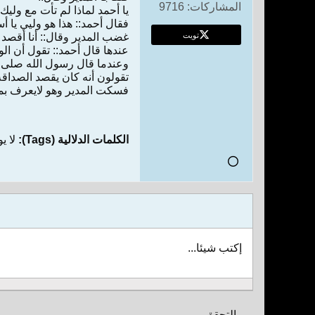
المشاركات:
9716
يا أحمد لماذا لم تأت مع وليك
فقال أحمد:: هذا هو وليي يا أست
تويت
غضب المدير وقال:: أنا أقصد و
عندها قال أحمد:: تقول أن الو
وعندما قال رسول الله صلى ا
تقولون أنه كان يقصد الصدا
فسكت المدير وهو لايعرف بماذ
الكلمات الدلالية (Tags):
لا ي
إكتب شيئا...
التحقق