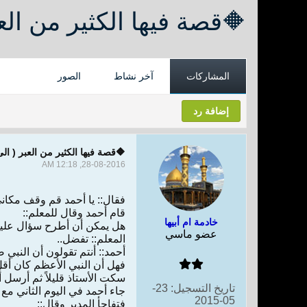
🔶قصة فيها الكثير من العب
المشاركات
آخر نشاط
الصور
إضافة رد
🔶قصة فيها الكثير من العبر ( الى
28-08-2016, 12:18 AM
فقال:: يا أحمد قم وقف مكاني
قام أحمد وقال للمعلم::
خادمة ام أبيها
هل يمكن أن أطرح سؤال علي
عضو ماسي
المعلم:: تفضل..
أحمد:: أنتم تقولون أن النبي 
فهل أن النبي الأعظم كان أقل
سكت الأستاذ قليلاً ثم أرسل 
تاريخ التسجيل:
23-
جاء أحمد في اليوم الثاني مع
05-2015
فتفاجأ المدير وقال::