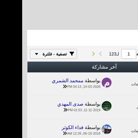
لـ
123
تصفية - فلترة
آخر مشاركة
بواسطة
ممحمد الشمري
14-03-2026, 04:13 PM
بواسطة
صدى المهدي
11-11-2019, 01:53 PM
بواسطة
فداء الكوثر
06-10-2016, 12:26 AM