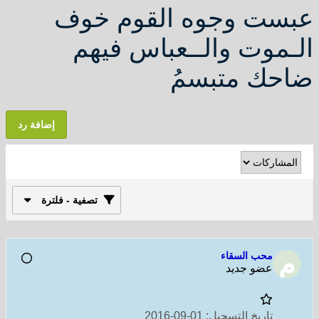
عبست وجوه القوم خوف
الـموت والــعباس فيهم
ضاحك متبسمُ
إضافة رد
تصفية - فلترة
محب السقاء
عضو جديد
تاريخ التسجيل:
01-09-2016