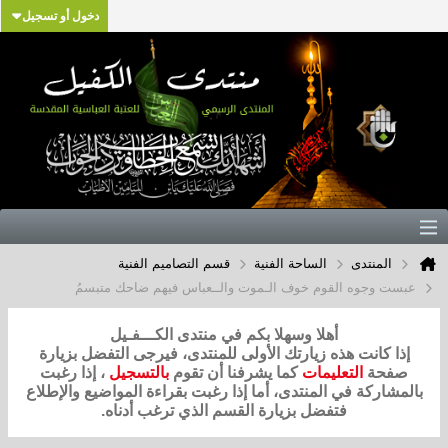
دخول أو تسجيل
المنتدى
الساحة الفنية
قسم التصاميم الفنية
عبست وجوه القوم خوف الـموت والــعباس فيهم ضاحك متبسمُ
أهلا وسهلا بكم في منتدى الكـــفـيل
إذا كانت هذه زيارتك الأولى للمنتدى، فيرجى التفضل بزيارة
صفحة
التعليمات
كما يشرفنا أن تقوم
بالتسجيل
، إذا رغبت
بالمشاركة في المنتدى، أما إذا رغبت بقراءة المواضيع والإطلاع
فتفضل بزيارة القسم الذي ترغب أدناه.