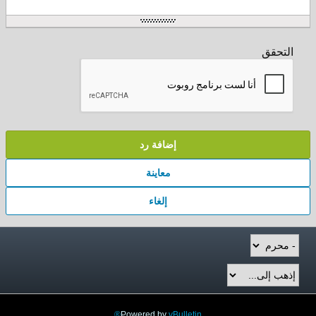
التحقق
إضافة رد
معاينة
إلغاء
Powered by
vBulletin®