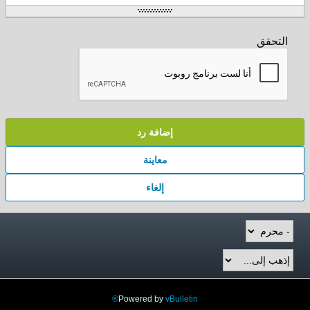
التحقق
إضافة رد
معاينة
إلغاء
Powered by
vBulletin®