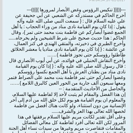
07-01-2017, 04:54 PM
---(({{{ تنكيس الرؤوس وغض الأبصار لمرورها }}}))---
أخرج الحاكم في مستدركه عن الشعبي عن أبي جحيفة عن
علي عليه السلام قال : { سمعت النبي صلى الله عليه وآله
يقول : إذا كان يوم القيامة نادى مناد من وراء الحجاب : يا أهل
الجمع غضوا أبصاركم عن فاطمة بنت محمد حتى تمر }، وقال
الحاكم : هذا حديث صحيح على شرط الشيخين ولم يخرجاه......
وأخرج الطبري في ذخيرته، والمتقي الهندي في كنز العمال،
عن عائشة : { إذا كان يوم القيامة نادى مناديا يا معشر الخلائق
طأطئوا رؤوسكم حتى تجوز فاطمة }……
وأخرج النقاش الحنبلي في فوائده، عن أبي أيوب الأنصاري قال
: قال رسول الله صلى الله عليه وآله : { إذا كان يوم القيامة
نادى مناد من بطنان العرش يا أهل الجمع نكسوا رؤوسكم
وغضوا أبصاركم حتى تمر فاطمة بنت محمد على الصراط فتمر
ومعها سبعون ألف جارية من الحور العين كالبرق اللامع }……
والحاصل من الأحاديث المتقدمة : --
إن هذا الفضل والمقام لم يثبت لأحد إلا لفاطمة عليها السلام،
والمعلوم ان يوم القيامة هو يوم لكل خلق الله من آدم إلى آخر
الإنسانية من دون استثناء، ولو كانت هناك أفضل من فاطمة
لخصها الله تعالى بهذا العز والشرف......
وعلى أقل تقدير لكانت مريم عليها السلام برفقتها في هذا
المرور لكن الله تعالى أفرد لفاطمة كل معالي الفضائل
والمقامات فتقاصرت مريم وغيرها من سيدات نساء أهل الجنة