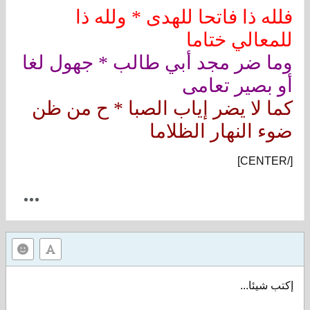
فلله ذا فاتحا للهدى * ولله ذا
للمعالي ختاما
وما ضر مجد أبي طالب * جهول لغا
أو بصير تعامى
كما لا يضر إياب الصبا * ح من ظن
ضوء النهار الظلاما
[/CENTER]
إكتب شيئا...