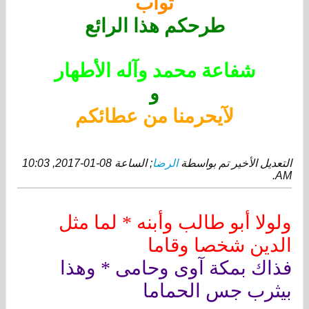
ثواب
طرحكم هذا الرائع
شفاعة محمد وآله الأطهار
و
لآيحرمنا من عطائكم
التعديل الأخير تم بواسطة
الرضا
; الساعة
08-01-2017, 10:03
.
AM
ولولا أبو طالب وأبنه * لما مثل
الدين شخصا وقاما
فذاك بمكة آوى وحامى * وهذا
بيثرب جس الحماما