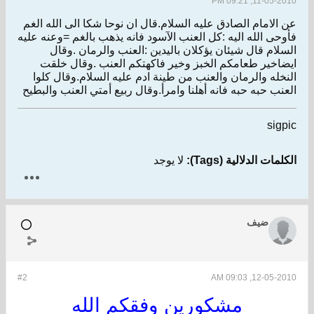
11-05-2010, 09:21 PM
عن الامام الصادق عليه السلام.قال ان نوحا شكا الى الله الغم
فأوحى الله اليه :كل العنب الآسود فانه يذهب بالغم =وعنه عليه
السلام قال شيئان يؤكلان باليدين :العنب والرمان .وقال
ايضاخير طعامكم الخبز وخير فاكهتكم العنب .وقال خلقت
النخله والرمان والعنب من طينة ادم عليه السلام.وقال كلوا
العنب حبه حبه فانه أهلنا وامرأ.وقال ربيع أمتي العنب والبطيح
sigpic
الكلمات الدلالية (Tags):
لا يوجد
ضيف
#2
12-05-2010, 09:03 AM
مشكورين وفقكم الله